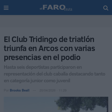
El Club Tridingo de triatlón
triunfa en Arcos con varias
presencias en el podio
Hasta seis deportistas participaron en
representación del club caballa destacando tanto
en categoría junior como juvenil
Por
Brooks Beall
20/04/2026 - 11:29