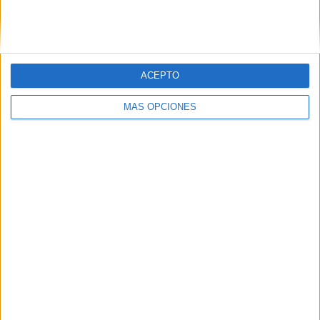
ACEPTO
MÁS OPCIONES
Todos se marcharon de vuelta a casa con sus medallas, y
con muy buenas sensaciones tras una gran jornada de
competición que, en total, reunió a una cifra cercana a los
170 participantes
. El ambiente acompañó, de la misma
manera en la que lo hicieron unas
temperaturas de lo
más apacibles
.