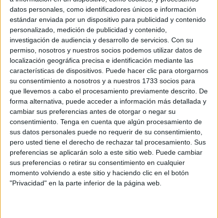
tercera edición. Muy participativa, además, tanto en
datos personales, como identificadores únicos e información
categoría masculina como femenina, entre los que se
estándar enviada por un dispositivo para publicidad y contenido
encontraron deportistas de muchas nacionalidades y
personalizado, medición de publicidad y contenido,
procedentes de diversos lugares. También desde Ceuta,
investigación de audiencia y desarrollo de servicios.
Con su
que estuvo presente a través del
Club de Triatlón
permiso, nosotros y nuestros socios podemos utilizar datos de
localización geográfica precisa e identificación mediante las
Tridingo
.
características de dispositivos. Puede hacer clic para otorgarnos
su consentimiento a nosotros y a nuestros 1733 socios para
Así les fue a los triatletas caballas
que llevemos a cabo el procesamiento previamente descrito. De
forma alternativa, puede acceder a información más detallada y
cambiar sus preferencias antes de otorgar o negar su
consentimiento.
Tenga en cuenta que algún procesamiento de
sus datos personales puede no requerir de su consentimiento,
pero usted tiene el derecho de rechazar tal procesamiento. Sus
preferencias se aplicarán solo a este sitio web. Puede cambiar
sus preferencias o retirar su consentimiento en cualquier
momento volviendo a este sitio y haciendo clic en el botón
"Privacidad" en la parte inferior de la página web.