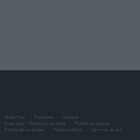
Grupo Faro
Publicidad
Contacto
Aviso legal – Protección de datos
Política de cookies
Política de privacidad
Política editorial
Términos de uso