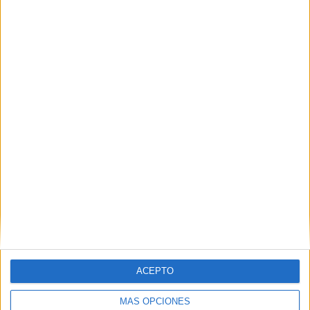
XXXIX Triatlón ‘Ciudad de Chiclana’ marcada
por el clima
POR
BROOKS BEALL
25/05/2026
0
El Tridingo pone a punto a los pequeños de
Ceuta con el ‘III Triatlón del Menor’
POR
JUAN ZALDÍVAR
10/05/2026
0
1
2
…
34
ACEPTO
MÁS OPCIONES