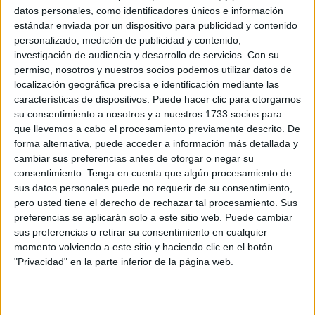
deportiva
datos personales, como identificadores únicos e información
POR
BEATRIZ MARTÍNEZ
15/07/2026
4
estándar enviada por un dispositivo para publicidad y contenido
personalizado, medición de publicidad y contenido,
Claudia Casanova destaca en un Campeonato
investigación de audiencia y desarrollo de servicios.
Con su
de España de lo más exigente
permiso, nosotros y nuestros socios podemos utilizar datos de
POR
BROOKS BEALL
22/06/2026
0
localización geográfica precisa e identificación mediante las
características de dispositivos. Puede hacer clic para otorgarnos
Vilal Ahmed y Jimena Carracao, campeones
su consentimiento a nosotros y a nuestros 1733 socios para
de la II Triatlón Doble Súper Sprint
que llevemos a cabo el procesamiento previamente descrito. De
POR
BROOKS BEALL
21/06/2026
0
forma alternativa, puede acceder a información más detallada y
cambiar sus preferencias antes de otorgar o negar su
La Triatlón Súper Sprint de Ceuta más familiar
consentimiento.
Tenga en cuenta que algún procesamiento de
vive su segunda edición
sus datos personales puede no requerir de su consentimiento,
POR
BROOKS BEALL
21/06/2026
0
pero usted tiene el derecho de rechazar tal procesamiento. Sus
preferencias se aplicarán solo a este sitio web. Puede cambiar
Jorge Ruiz presenta la II Triatlón Doble Super
sus preferencias o retirar su consentimiento en cualquier
Sprint y Menores: “Es una prueba muy corta y
momento volviendo a este sitio y haciendo clic en el botón
rápida”
"Privacidad" en la parte inferior de la página web.
POR
BROOKS BEALL
20/06/2026
0
Dos medallas para el Club Tridingo en una