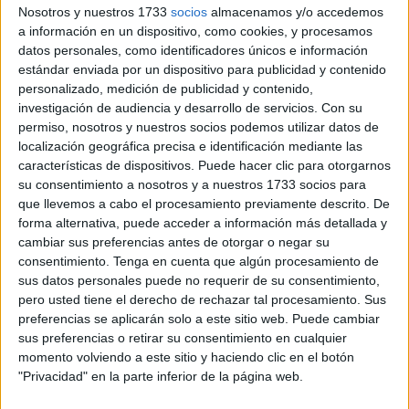
Nosotros y nuestros 1733
socios
almacenamos y/o accedemos
celebrado un esperado encuentro con el reconocido
a información en un dispositivo, como cookies, y procesamos
escritor
Alejandro Palomas
, autor de obras tan aclamadas
datos personales, como identificadores únicos e información
como Una madre, Un amor, Un perro y, la más reciente,
estándar enviada por un dispositivo para publicidad y contenido
personalizado, medición de publicidad y contenido,
Una vida.
investigación de audiencia y desarrollo de servicios.
Con su
permiso, nosotros y nuestros socios podemos utilizar datos de
El evento ha reunido a unos
25 lectores
y lectoras que
localización geográfica precisa e identificación mediante las
han seguido con atención la tetralogía familiar del autor
características de dispositivos. Puede hacer clic para otorgarnos
catalán, quien ha acudido a Ceuta por primera vez,
su consentimiento a nosotros y a nuestros 1733 socios para
visiblemente sorprendido por el recibimiento y la
que llevemos a cabo el procesamiento previamente descrito. De
forma alternativa, puede acceder a información más detallada y
singularidad de la ciudad. “Nunca había estado aquí y me
cambiar sus preferencias antes de otorgar o negar su
flipa.
Me flipa haber llegado en helicóptero
, y me flipa
consentimiento.
Tenga en cuenta que algún procesamiento de
que todavía existan sitios tan desconocidos en nuestro
sus datos personales puede no requerir de su consentimiento,
propio país”, confiesa Palomas.
pero usted tiene el derecho de rechazar tal procesamiento. Sus
preferencias se aplicarán solo a este sitio web. Puede cambiar
Una conversación abierta y sin
sus preferencias o retirar su consentimiento en cualquier
momento volviendo a este sitio y haciendo clic en el botón
guion
"Privacidad" en la parte inferior de la página web.