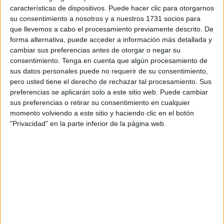
importe de 3.200 euros.
características de dispositivos. Puede hacer clic para otorgarnos
su consentimiento a nosotros y a nuestros 1731 socios para
Una gran iniciativa a cargo del presidente del club de
que llevemos a cabo el procesamiento previamente descrito. De
forma alternativa, puede acceder a información más detallada y
montaña y senderismo, Miguel Martínez
, que ha
cambiar sus preferencias antes de otorgar o negar su
convocado a los medios para que den difusión a esta gran
consentimiento.
Tenga en cuenta que algún procesamiento de
donación que ha hecho esta tarde para ayudar a los
sus datos personales puede no requerir de su consentimiento,
enfermos que padecen de cáncer.
pero usted tiene el derecho de rechazar tal procesamiento. Sus
preferencias se aplicarán solo a este sitio web. Puede cambiar
Acto en su sede
sus preferencias o retirar su consentimiento en cualquier
momento volviendo a este sitio y haciendo clic en el botón
"Privacidad" en la parte inferior de la página web.
En su sede ubicada en los bajos de La Marina,
el Club
Anyera ha hecho efectivo la donación a la AECC. En
total, lo recaudado ha sido un total de 3.200 euros.
‘Cada vuelta vale, vale mucho’, e
s el lema que inventó
Anyera para cada vuelta en la
‘II Backyard Ultra Dos
Bahías de Ceuta’
en esta prueba donde empresas y
particulares aportaron su granito de arena
para donarlo