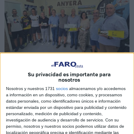
Su privacidad es importante para
Imágenes: Fernando Morcillo
nosotros
Nosotros y nuestros 1731
socios
almacenamos y/o accedemos
a información en un dispositivo, como cookies, y procesamos
datos personales, como identificadores únicos e información
El Club Anyera de Ceuta
se ha volcado con la
estándar enviada por un dispositivo para publicidad y contenido
personalizado, medición de publicidad y contenido,
solidaridad
. Lo recaudado en la prueba de la
‘II Backyard
investigación de audiencia y desarrollo de servicios.
Con su
Ultra Dos Bahías de Ceuta’
ha ido destinado a la
permiso, nosotros y nuestros socios podemos utilizar datos de
Asociación Española contra el Cáncer
de Ceuta
con un
localización geográfica precisa e identificación mediante las