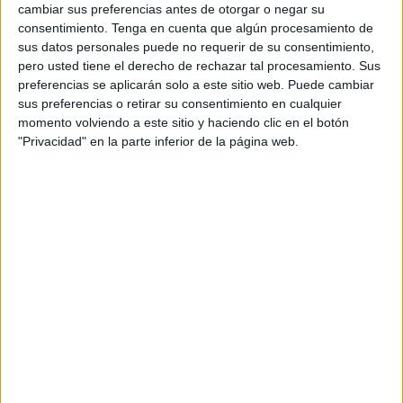
consecución de su objetivo final. Claudia Navas estuvo la
cambiar sus preferencias antes de otorgar o negar su
campaña anterior en la COMGECEU de la Segunda
consentimiento.
Tenga en cuenta que algún procesamiento de
División, el equipo que se transformó esta temporada en la
sus datos personales puede no requerir de su consentimiento,
pero usted tiene el derecho de rechazar tal procesamiento. Sus
AD Ceuta.
preferencias se aplicarán solo a este sitio web. Puede cambiar
sus preferencias o retirar su consentimiento en cualquier
Navas también estuvo militando en equipos de la talla del
momento volviendo a este sitio y haciendo clic en el botón
Camoens
o el Alcantarilla, por lo que llega con la vitola de
"Privacidad" en la parte inferior de la página web.
jugadora importante.
Claudia Navas siempre ha estado al tanto de todo lo que
sucede en esta categoría, por tanto está muy metida. Se
espera mucho de ella, por eso la AD Ceuta no ha dudado
a la hora de hacerse con sus servicios.
Puede aportar habilidad, experiencia y sobre todo gol, por
lo que el Ceuta se lleva a una de las jugadoras ceutíes
más importantes de los últimos años.
Victoria para acercarse a las