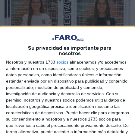
Su privacidad es importante para
nosotros
Imagen cedida
Nosotros y nuestros 1733
socios
almacenamos y/o accedemos
a información en un dispositivo, como cookies, y procesamos
datos personales, como identificadores únicos e información
estándar enviada por un dispositivo para publicidad y contenido
La
AD Ceuta
de la Segunda División
femenina
de
fútbol-
personalizado, medición de publicidad y contenido,
sala
anunció la incorporación de Claudia Navas, una
investigación de audiencia y desarrollo de servicios.
Con su
jugadora con experiencia en esta categoría y que llega
permiso, nosotros y nuestros socios podemos utilizar datos de
para aportar lo que sea en este
equipo
.
localización geográfica precisa e identificación mediante las
características de dispositivos. Puede hacer clic para otorgarnos
Una deportista de gran calidad y también un gran olfato
su consentimiento a nosotros y a nuestros 1733 socios para
que llevemos a cabo el procesamiento previamente descrito. De
goleador, tratará de ayudar a la AD Ceuta en la
forma alternativa, puede acceder a información más detallada y