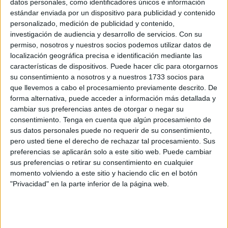
datos personales, como identificadores únicos e información
estándar enviada por un dispositivo para publicidad y contenido
Ser ciudadana o ciudadano significa ser miembro pleno de
personalizado, medición de publicidad y contenido,
una comunidad, tener los mismos derechos que los demás
investigación de audiencia y desarrollo de servicios.
Con su
y las mismas oportunidades de influir en el destino de la
permiso, nosotros y nuestros socios podemos utilizar datos de
comunidad.
localización geográfica precisa e identificación mediante las
características de dispositivos. Puede hacer clic para otorgarnos
El hecho de que conozcamos los derechos que tenemos
su consentimiento a nosotros y a nuestros 1733 socios para
que llevemos a cabo el procesamiento previamente descrito. De
nos lleva a empoderarnos, es decir, a fortalecer nuestras
forma alternativa, puede acceder a información más detallada y
capacidades, confianza, visión y protagonismo para
cambiar sus preferencias antes de otorgar o negar su
impulsar cambios positivos en nuestro entorno.
consentimiento.
Tenga en cuenta que algún procesamiento de
sus datos personales puede no requerir de su consentimiento,
Leo en el " FARO" la situación de los contenedores y la
pero usted tiene el derecho de rechazar tal procesamiento. Sus
reubicación de los mismos en el barrio de Villajovita, 4
preferencias se aplicarán solo a este sitio web. Puede cambiar
sus preferencias o retirar su consentimiento en cualquier
horas para cruzar la frontera de Marruecos, escombros en
momento volviendo a este sitio y haciendo clic en el botón
el monte Hacho, persecución de una narcolancha, brutal
"Privacidad" en la parte inferior de la página web.
agresión con arma blanca en el recinto, plazas de
opositores que se quedan desiertas, la riqueza del Rey de
Marruecos y la pobreza de su pueblo...