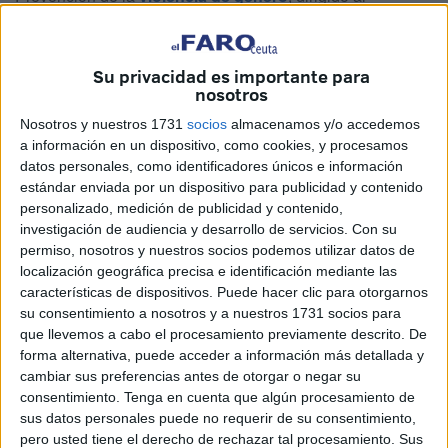
alumnado, profesorado y Ampas de los
Centros
Educativos
de Ceuta.
Su privacidad es importante para
Este servicio está destinado a desarrollar los ejes y
nosotros
medidas que atiende del pacto de estado contra la
Nosotros y nuestros 1731
socios
almacenamos y/o accedemos
violencia de género. El coste para el Ejecutivo local
a información en un dispositivo, como cookies, y procesamos
rondará los 57.000 euros.
datos personales, como identificadores únicos e información
estándar enviada por un dispositivo para publicidad y contenido
La Ciudad pretende con este servicio “la ruptura del
personalizado, medición de publicidad y contenido,
investigación de audiencia y desarrollo de servicios.
Con su
silencio: sensibilización y prevención”. “Reforzar y ampliar
permiso, nosotros y nuestros socios podemos utilizar datos de
en materia de Educación, los valores igualitarios y la
localización geográfica precisa e identificación mediante las
educación afectivo-sexual obligatoria en todos los niveles
características de dispositivos. Puede hacer clic para otorgarnos
educativos, fomentando que los mismos se aborden de
su consentimiento a nosotros y a nuestros 1731 socios para
que llevemos a cabo el procesamiento previamente descrito. De
forma integral (aspectos fisiológicos y afectivo-
forma alternativa, puede acceder a información más detallada y
emocionales)”.
cambiar sus preferencias antes de otorgar o negar su
consentimiento.
Tenga en cuenta que algún procesamiento de
“Incluir, en todas las etapas educativas, la prevención de la
sus datos personales puede no requerir de su consentimiento,
violencia de género, del machismo y de las conductas
pero usted tiene el derecho de rechazar tal procesamiento. Sus