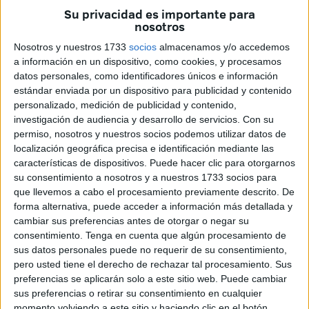
Su privacidad es importante para
El Ciudad de Ceuta FS sumó su segundo empate a
nosotros
domicilio tras igualar a cuatro tantos en su enfrentamiento
Nosotros y nuestros 1733
socios
almacenamos y/o accedemos
de la sexta jornada que le enfrentó en tierras sevillanas al
a información en un dispositivo, como cookies, y procesamos
CD El Campillo.
datos personales, como identificadores únicos e información
estándar enviada por un dispositivo para publicidad y contenido
Los ceutíes perdían por 4-1 ene l minuto 24 pero con goles
personalizado, medición de publicidad y contenido,
investigación de audiencia y desarrollo de servicios.
Con su
de Fernando Olmedo y dos de Darío acabaron salvando
permiso, nosotros y nuestros socios podemos utilizar datos de
un punto que hizo justicia a lo visto sobre la pista.
localización geográfica precisa e identificación mediante las
características de dispositivos. Puede hacer clic para otorgarnos
El Ciudad de Ceuta FS jugó de inicio con Jaime en la
su consentimiento a nosotros y a nuestros 1733 socios para
portería, Fernando Olmedo, Hicham, Álvaro y Rafa
que llevemos a cabo el procesamiento previamente descrito. De
Sánchez. Luego también jugaron Kamal, Karim, Adri,
forma alternativa, puede acceder a información más detallada y
cambiar sus preferencias antes de otorgar o negar su
Darñio, José Carlos y Álvaro Moreno.
consentimiento.
Tenga en cuenta que algún procesamiento de
sus datos personales puede no requerir de su consentimiento,
El conjunto sevillano se adelantó en el minuto 12 con un
pero usted tiene el derecho de rechazar tal procesamiento. Sus
tanto de Alejandro y seguido Juan Manuel marcaba el 2-0.
preferencias se aplicarán solo a este sitio web. Puede cambiar
sus preferencias o retirar su consentimiento en cualquier
Todavía antes del descanso, Castilla marcaba el 3-0 para
momento volviendo a este sitio y haciendo clic en el botón