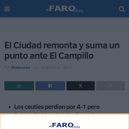
El Ciudad remonta y suma un
punto ante El Campillo
Por
Redacción
30/10/2016 - 06:47
Los ceutíes perdían por 4-1 pero
Fernando Olmedo y Darío en dos
ocasiones igualaron el marcador