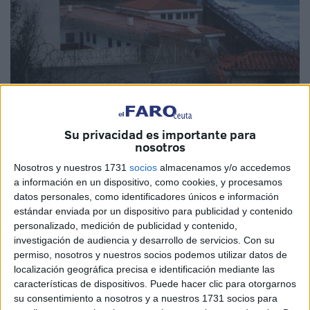
Su privacidad es importante para
nosotros
Imagen de archivo
Nosotros y nuestros 1731
socios
almacenamos y/o accedemos
a información en un dispositivo, como cookies, y procesamos
datos personales, como identificadores únicos e información
estándar enviada por un dispositivo para publicidad y contenido
personalizado, medición de publicidad y contenido,
La
Consejería de Presidencia y Gobernación
de Ceuta
investigación de audiencia y desarrollo de servicios.
Con su
pretende acometer trabajos para la reparación del
muro
permiso, nosotros y nuestros socios podemos utilizar datos de
localización geográfica precisa e identificación mediante las
perimetral
en el
Centro de Menores Punta Blanca
. Se
características de dispositivos. Puede hacer clic para otorgarnos
trata de una contratación con un presupuesto base de
su consentimiento a nosotros y a nuestros 1731 socios para
licitación de 60.167,56 euros y un plazo de ejecución de 2