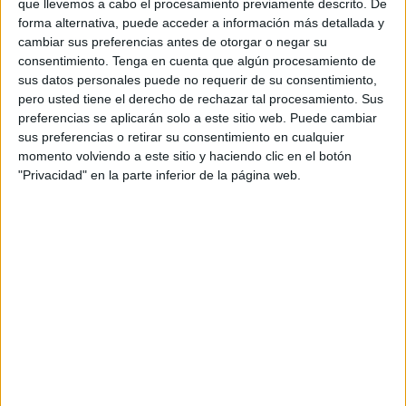
que llevemos a cabo el procesamiento previamente descrito. De
meses.
forma alternativa, puede acceder a información más detallada y
cambiar sus preferencias antes de otorgar o negar su
Entre las diferentes actuaciones, el proyecto contiene que
consentimiento.
Tenga en cuenta que algún procesamiento de
se realizará el “picado y eliminación de elementos
sus datos personales puede no requerir de su consentimiento,
pero usted tiene el derecho de rechazar tal procesamiento. Sus
situadas en el recorrido, demolición de muro para creación
preferencias se aplicarán solo a este sitio web. Puede cambiar
en su recorrido de actuales de zapatas, enfocado y
sus preferencias o retirar su consentimiento en cualquier
posterior hormigonado de apoyos estructurales ejecución
momento volviendo a este sitio y haciendo clic en el botón
posterior de zuncho perimetral de elementos estructurales
"Privacidad" en la parte inferior de la página web.
y posterior recepción de vallado instalado mediante placas
de anclaje, instalación de perfiles metálicos mediante
placas de anclaje para posterior recepción de vallado
modular”.
Además se llevará a cabo la “colocación de apoyos a
modo de puntuales conjunto, instalación de paneles
modulares de rejilla tipo Tupifor, similar a la actualmente
instalada en muero ejecutado en perímetro exterior, así
como actuaciones de acabado y revestimiento sobre