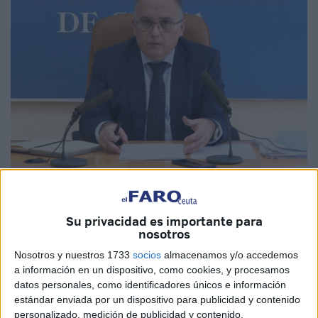
Su privacidad es importante para
nosotros
La Ciudad ha vuelto a advertir a la población sobre el
Nosotros y nuestros 1733
socios
almacenamos y/o accedemos
peligro de los brotes que están surgiendo en los
a información en un dispositivo, como cookies, y procesamos
encuentros familiares y sociales que tienen lugar en
datos personales, como identificadores únicos e información
Ceuta, son ahora los que están dando pie a más
estándar enviada por un dispositivo para publicidad y contenido
personalizado, medición de publicidad y contenido,