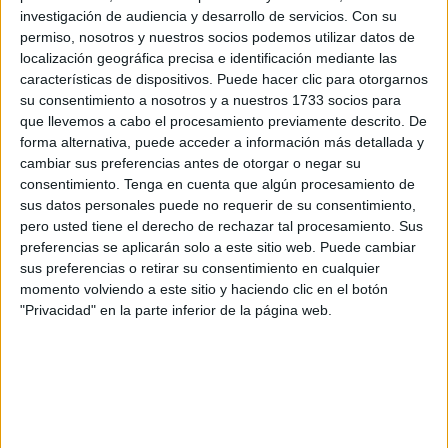
contagios. El problema viene de las reuniones entre
investigación de audiencia y desarrollo de servicios.
Con su
amistades no convivientes, en espacios donde no se usa
permiso, nosotros y nuestros socios podemos utilizar datos de
adecuadamente la mascarilla o se habla en voz muy alta y
localización geográfica precisa e identificación mediante las
sin esa protección puesta. A pesar de los decretos que, por
características de dispositivos. Puede hacer clic para otorgarnos
su consentimiento a nosotros y a nuestros 1733 socios para
ejemplo, obligan a su uso en las cafeterías pudiendo ser
que llevemos a cabo el procesamiento previamente descrito. De
retirada solo para comer y beber, esto no se cumple.
forma alternativa, puede acceder a información más detallada y
cambiar sus preferencias antes de otorgar o negar su
El
portavoz del Ejecutivo local
, Alberto Gaitán, ha
consentimiento.
Tenga en cuenta que algún procesamiento de
indicado que seguimos en riesgo extremo, aunque la
sus datos personales puede no requerir de su consentimiento,
incidencia acumulada a 14 días ha descendido a menos
pero usted tiene el derecho de rechazar tal procesamiento. Sus
preferencias se aplicarán solo a este sitio web. Puede cambiar
de 500, un 12% y, a 7 días, hasta 203 casos. Son datos
sus preferencias o retirar su consentimiento en cualquier
mejores pero por encima de la media nacional. En el
momento volviendo a este sitio y haciendo clic en el botón
hospital, en cambio, el riesgo es “alto” y pasa a “muy alto”
"Privacidad" en la parte inferior de la página web.
en la UCI, con un 42% de ocupación.
Desde la institución municipal se insiste en que se deben
cumplir las medidas extremándose también las medidas
de distanciamiento además del obligado empleo de la