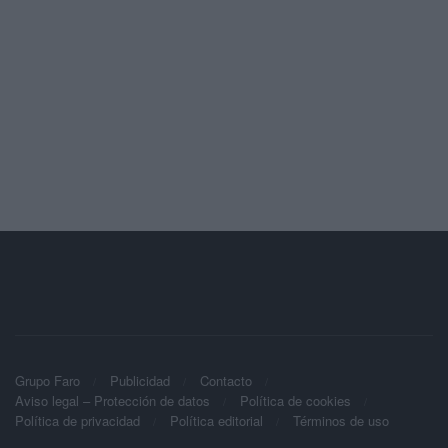
Grupo Faro
Publicidad
Contacto
Aviso legal – Protección de datos
Política de cookies
Política de privacidad
Política editorial
Términos de uso