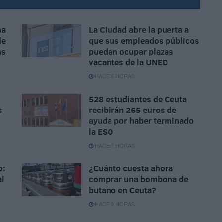
na
La Ciudad abre la puerta a
de
que sus empleados públicos
as
puedan ocupar plazas
vacantes de la UNED
HACE 6 HORAS
528 estudiantes de Ceuta
s
recibirán 265 euros de
ayuda por haber terminado
la ESO
HACE 7 HORAS
o:
¿Cuánto cuesta ahora
al
comprar una bombona de
butano en Ceuta?
HACE 9 HORAS