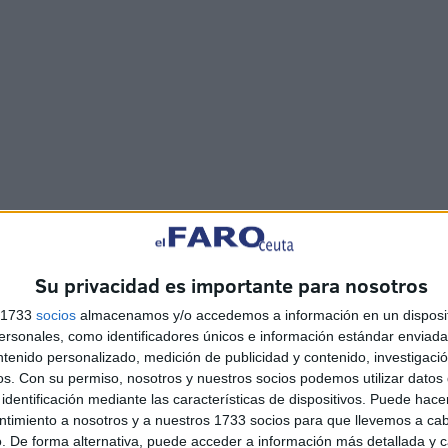
 está lista esa pista? La Ciudad tiene una alternativa
s clases prácticas.
Su privacidad es importante para nosotros
s 1733
socios
almacenamos y/o accedemos a información en un disposit
sonales, como identificadores únicos e información estándar enviada 
ntenido personalizado, medición de publicidad y contenido, investigaci
os.
Con su permiso, nosotros y nuestros socios podemos utilizar datos 
identificación mediante las características de dispositivos. Puede hacer
 o, aun teniéndola, no está acondicionada, se podrá
ntimiento a nosotros y a nuestros 1733 socios para que llevemos a ca
. De forma alternativa, puede acceder a información más detallada y 
írez que se permitiría el uso de una de las
pistas de