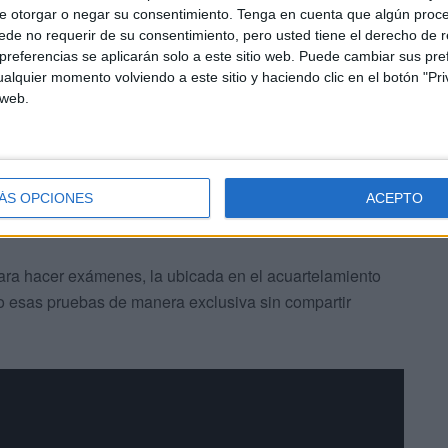
e otorgar o negar su consentimiento.
Tenga en cuenta que algún proc
ue está cedida a la Ciudad.
de no requerir de su consentimiento, pero usted tiene el derecho de r
referencias se aplicarán solo a este sitio web. Puede cambiar sus pref
 se tiene lista la que será definitiva el día 25. La
alquier momento volviendo a este sitio y haciendo clic en el botón "Pri
 web.
cuelas para llegar a soluciones inmediatas.
ÁS OPCIONES
ACEPTO
ara hacer exámenes, la ubicada en el acuartelamiento
bo esas pruebas de manera exclusiva sin compartir