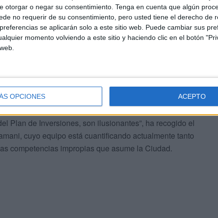
e otorgar o negar su consentimiento.
Tenga en cuenta que algún proc
de no requerir de su consentimiento, pero usted tiene el derecho de r
referencias se aplicarán solo a este sitio web. Puede cambiar sus pref
alquier momento volviendo a este sitio y haciendo clic en el botón "Pri
vicepresidenta segunda de la Mesa Rectora
del Pleno
 web.
icado y ha advertido que la administración tiene retos por
 pública viaria por el que se decantará la Ciudad, la
ntegral de Desarrollo Socioeconómico del Estado o la
 otros equipamientos civiles.
ÁS OPCIONES
ACEPTO
el Plan de Inversiones, son ilusionantes”, ha recogido el
amani, cuyo equipo está cuantificando actualmente tanto
de las competencias impropias que asume la Ciudad.