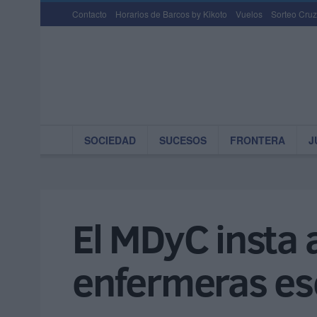
Contacto
Horarios de Barcos by Kikoto
Vuelos
Sorteo Cruz
SOCIEDAD
SUCESOS
FRONTERA
J
El MDyC insta 
enfermeras es