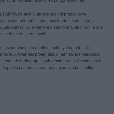
Formación Profesional (MEFP) ponga ese dinero.
la
FAMPA Cuatro Culturas
(con el propósito de
terapias con pequeños con necesidades especiales) y
o
Estudiantes, “que viene realizando una labor con la que
én se hace en la educación”.
las cuentas de la administración ya logró incluir
menos 600 viviendas protegidas, dinamizar los Mercados,
tamientos de radioterapia, subvencionar a la Asociación de
r la política de becas o dar más ayudas a las familias