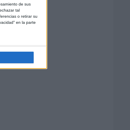
esamiento de sus
echazar tal
erencias o retirar su
vacidad" en la parte