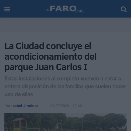
La Ciudad concluye el
acondicionamiento del
parque Juan Carlos I
Estas instalaciones al completo vuelven a estar a
entera disposición de las familias que suelen hacer
uso de ellas
Por
Isabel Jiménez
01/09/2024 - 12:40