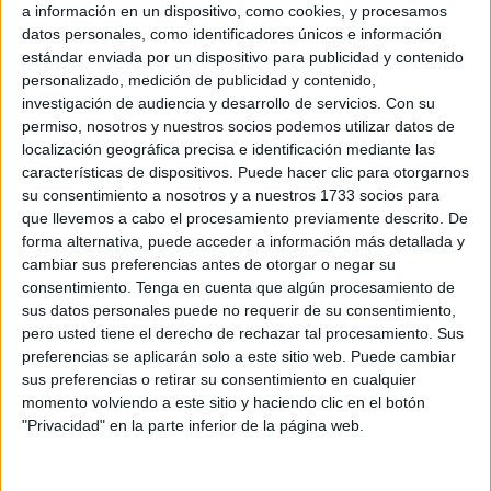
a información en un dispositivo, como cookies, y procesamos
Hay que recordar que entre el 10 y el 30 de agosto los
datos personales, como identificadores únicos e información
operarios de la sociedad municipal
Obimace
se
estándar enviada por un dispositivo para publicidad y contenido
encargaron de llevar a cabo una serie de labores de
personalizado, medición de publicidad y contenido,
investigación de audiencia y desarrollo de servicios.
Con su
adecentamiento del terreno.
permiso, nosotros y nuestros socios podemos utilizar datos de
localización geográfica precisa e identificación mediante las
Igualmente estuvieron realizando trabajos de pintado para
características de dispositivos. Puede hacer clic para otorgarnos
luego proceder a la instalación de las pistas deportivas
su consentimiento a nosotros y a nuestros 1733 socios para
con todos sus elementos, así como el parque de juegos
que llevemos a cabo el procesamiento previamente descrito. De
infantiles, para que las familias caballas pudiera disfrutar
forma alternativa, puede acceder a información más detallada y
cambiar sus preferencias antes de otorgar o negar su
nuevamente de este espacio que es muy visitado.
consentimiento.
Tenga en cuenta que algún procesamiento de
sus datos personales puede no requerir de su consentimiento,
pero usted tiene el derecho de rechazar tal procesamiento. Sus
preferencias se aplicarán solo a este sitio web. Puede cambiar
sus preferencias o retirar su consentimiento en cualquier
momento volviendo a este sitio y haciendo clic en el botón
"Privacidad" en la parte inferior de la página web.