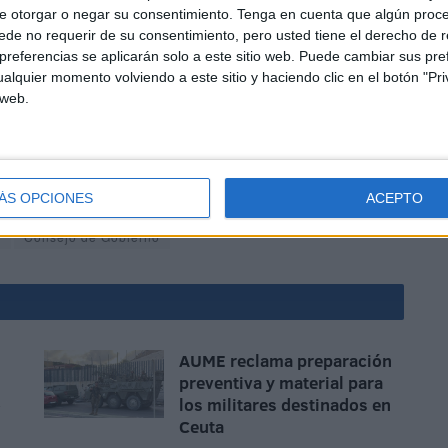
e otorgar o negar su consentimiento.
Tenga en cuenta que algún proc
de no requerir de su consentimiento, pero usted tiene el derecho de r
referencias se aplicarán solo a este sitio web. Puede cambiar sus pref
alquier momento volviendo a este sitio y haciendo clic en el botón "Pri
 web.
pedido “dejar sin efecto el nombramiento de Juan José
e a petición propia”, concluía el portavoz.
ÁS OPCIONES
ACEPTO
s
Consejo de Gobierno
AUME reclama preparación
preventiva y material para
o
los militares destinados en
Ceuta