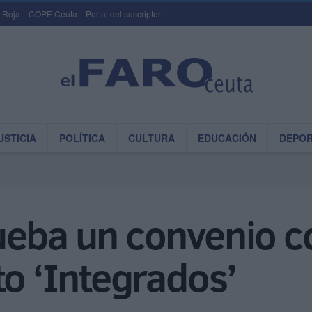
 Roja
COPE Ceuta
Portal del suscriptor
USTICIA
POLÍTICA
CULTURA
EDUCACIÓN
DEPO
ueba un convenio 
to ‘Integrados’