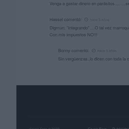
Venga a gastar dinero en parásitos……..s
Hassel
comentó:
hace 5 años
Digmun: “Integrando” …O tal vez marroqu
Con mis impuestos NO!!!
Bonny
comentó:
hace 5 años
Sin vergüenzas.,lo dicen con toda la
Grupo Faro
Publicida
Grupo Faro © 2023