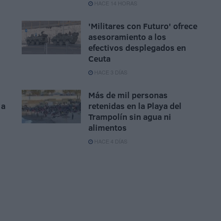
HACE 14 HORAS
'Militares con Futuro' ofrece
asesoramiento a los
efectivos desplegados en
Ceuta
HACE 3 DÍAS
Más de mil personas
 a
retenidas en la Playa del
Trampolín sin agua ni
alimentos
HACE 4 DÍAS