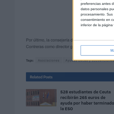
preferencias antes d
datos personales pue
procesamiento. Sus p
consentimiento en cu
inferior de la página
Por último, la consejería de Medio Ambiente ha 
Contreras como director general de Medio Ambient
M
Tags:
Asociaciones
Ayudas becas y subvencione
Related
Posts
528 estudiantes de Ceuta
recibirán 265 euros de
ayuda por haber terminad
la ESO