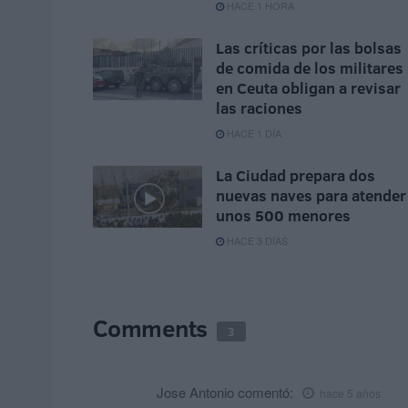
HACE 1 HORA
Las críticas por las bolsas
de comida de los militares
en Ceuta obligan a revisar
las raciones
HACE 1 DÍA
La Ciudad prepara dos
nuevas naves para atender
unos 500 menores
HACE 3 DÍAS
Comments
3
Jose Antonio
comentó:
hace 5 años