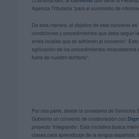
Chandiramani, al
convenio
que tiene la Federa
Agencia Tributaria “para el suministro de informac
De esta manera, el objetivo de este convenio es
condiciones y procedimientos que debe seguir la 
entes locales que se adhieren al convenio”. Esto
agilización de los procedimientos recaudatorios q
fuera de nuestro territorio”.
Por otra parte, desde la consejería de Servicios
Gobierno un convenio de colaboración con
Dig
proyecto ‘Integrando’. Esta iniciativa busca inte
clases para aprendizaje de la lengua española, t