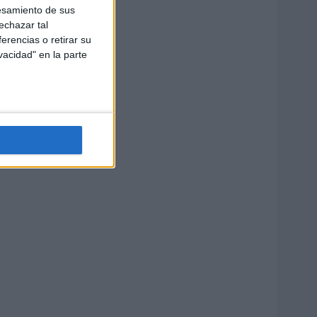
esamiento de sus
echazar tal
erencias o retirar su
vacidad" en la parte