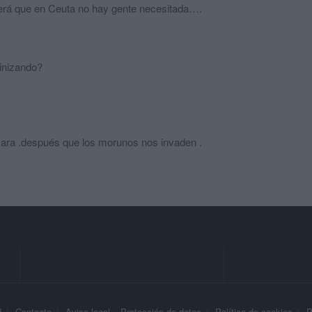
erá que en Ceuta no hay gente necesitada….
inizando?
 cara .después que los morunos nos invaden .
d
Contacto
Aviso legal – Protección de datos
Política de cookies
P