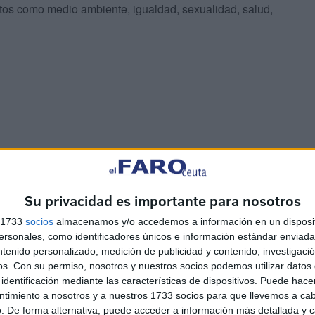
itos como medio ambiente, igualdad, sexualidad, salud,
Su privacidad es importante para nosotros
s 1733
socios
almacenamos y/o accedemos a información en un disposit
han llevado al Consejo de Gobierno la aprobación de la
sonales, como identificadores únicos e información estándar enviada 
del importe de 35.656 euros “en concepto de prórroga del
ntenido personalizado, medición de publicidad y contenido, investigaci
a legionelosis en las instalaciones de titularidad de la
os.
Con su permiso, nosotros y nuestros socios podemos utilizar datos 
identificación mediante las características de dispositivos. Puede hacer
 en septiembre del año 2020 por un año y que
ntimiento a nosotros y a nuestros 1733 socios para que llevemos a ca
r 2 años más”.
. De forma alternativa, puede acceder a información más detallada y 