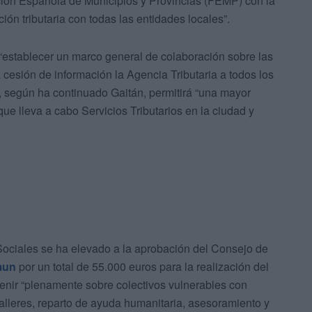
ción Española de Municipios y Provincias (FEMP) con la
ión tributaria con todas las entidades locales”.
 “establecer un marco general de colaboración sobre las
cesión de información la Agencia Tributaria a todos los
, según ha continuado Gaitán, permitirá “una mayor
ue lleva a cabo Servicios Tributarios en la ciudad y
 Sociales se ha elevado a la aprobación del Consejo de
mun
por un total de 55.000 euros para la realización del
rvenir “plenamente sobre colectivos vulnerables con
alleres, reparto de ayuda humanitaria, asesoramiento y