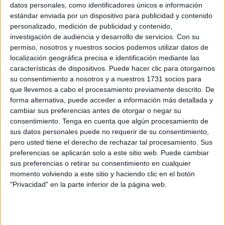
datos personales, como identificadores únicos e información
desde el gobierno conservador del Ayuntamiento, según
estándar enviada por un dispositivo para publicidad y contenido
me comentaron.
personalizado, medición de publicidad y contenido,
investigación de audiencia y desarrollo de servicios.
Con su
Yo soy un aficionado a los espectáculos de circo. El que
permiso, nosotros y nuestros socios podemos utilizar datos de
más me atrae es el Circo del Sol. Una de las
localización geográfica precisa e identificación mediante las
composiciones que más me impactó fue la titulada Alegría.
características de dispositivos. Puede hacer clic para otorgarnos
su consentimiento a nosotros y a nuestros 1731 socios para
De hecho, sigo luciendo una de sus gorras en
que llevemos a cabo el procesamiento previamente descrito. De
innumerables ocasiones. Alegría como la luz de la vida.
forma alternativa, puede acceder a información más detallada y
Era el primer mensaje que lanzaba en su nuevo
cambiar sus preferencias antes de otorgar o negar su
espectáculo. Como un demente que grita “alegría”. Era su
consentimiento.
Tenga en cuenta que algún procesamiento de
sus datos personales puede no requerir de su consentimiento,
segundo mensaje que nos hacía pensar. Alegría, como
pero usted tiene el derecho de rechazar tal procesamiento. Sus
una feliz batalla. El tercer mensaje. Efectivamente, la
preferencias se aplicarán solo a este sitio web. Puede cambiar
felicidad está en el camino. ¿Y si todo fuera posible? No
sus preferencias o retirar su consentimiento en cualquier
nos hacemos ilusiones. Alegría no llegará a los niños sin
momento volviendo a este sitio y haciendo clic en el botón
hogar. La risa es un lujo que no pueden permitirse. Pero,
"Privacidad" en la parte inferior de la página web.
sin embargo es muy posible que Alegría se convierta en
un rugido desafiante de quienes aún conservan la voz.
Esta es su ilusión. Nuestra ilusión. Mi ilusión. Que la