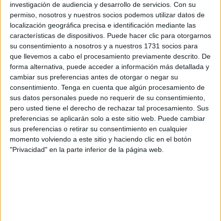
investigación de audiencia y desarrollo de servicios.
Con su
menos accesibles películas del genio alemán Rainer
permiso, nosotros y nuestros socios podemos utilizar datos de
Werner Fassbinder (director que, desde ya, como si de una
localización geográfica precisa e identificación mediante las
tradición se tratase, siempre nos visitará en noviembre)”,
características de dispositivos. Puede hacer clic para otorgarnos
adelanta Rafael Morata, quien es responsable de dirigir el
su consentimiento a nosotros y a nuestros 1731 socios para
cineclub
que volvió para una nueva temporada.
que llevemos a cabo el procesamiento previamente descrito. De
forma alternativa, puede acceder a información más detallada y
Levemente inspirada en una de las entrevistas con
cambiar sus preferencias antes de otorgar o negar su
consentimiento.
Tenga en cuenta que algún procesamiento de
condenados a cadena perpetua que encontró en un libro,
sus datos personales puede no requerir de su consentimiento,
Fassbinder, entre 1975 y 1976, prácticamente en el
pero usted tiene el derecho de rechazar tal procesamiento. Sus
ecuador de su corta pero intensa carrera, se identificó de
preferencias se aplicarán solo a este sitio web. Puede cambiar
tal modo con el personaje protagonista que hizo que el
sus preferencias o retirar su consentimiento en cualquier
momento volviendo a este sitio y haciendo clic en el botón
actor que lo interpretaba incorporara gestos, vestimentas y
"Privacidad" en la parte inferior de la página web.
una forma de hablar prácticamente idénticos a los suyos,
además de tener cierto parecido físico con él, agrega
Morata.
Asimismo, comenta que la historia de
‘Solo quiero que
me améis’
condensa a corazón abierto la mayor obsesión