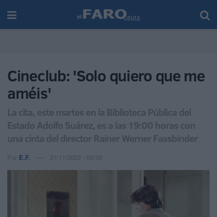
Cineclub: 'Solo quiero que me
améis'
La cita, este martes en la Biblioteca Pública del
Estado Adolfo Suárez, es a las 19:00 horas con
una cinta del director Rainer Werner Fassbinder
Por
E.F.
21/11/2022 - 05:00