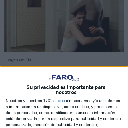
Imagen cedida
Su privacidad es importante para
“Dentro del ciclo sobre las diferentes caras del amor que
nosotros
conscientemente estoy dedicando esta temporada como
Nosotros y nuestros 1731
socios
almacenamos y/o accedemos
responsable de
‘El Cine por delante’,
podremos ver el
a información en un dispositivo, como cookies, y procesamos
próximo martes, día 22 de noviembre, a las siete de la
datos personales, como identificadores únicos e información
tarde en la
Biblioteca Pública del Estado
, en Ceuta,
estándar enviada por un dispositivo para publicidad y contenido
‘Solo quiero que me améis’, una de las más grandes pero
personalizado, medición de publicidad y contenido,