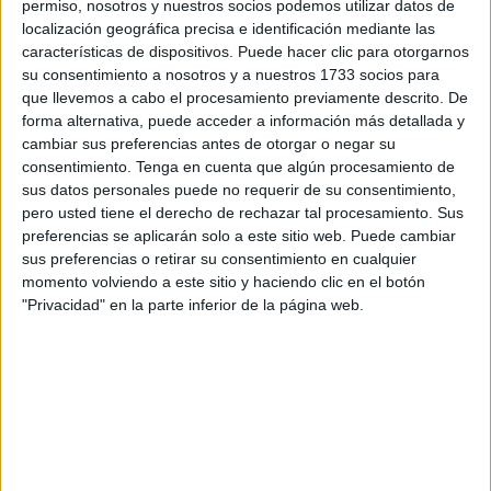
permiso, nosotros y nuestros socios podemos utilizar datos de
tenido acceso este periódico.
localización geográfica precisa e identificación mediante las
características de dispositivos. Puede hacer clic para otorgarnos
Entre el 1 de enero y el 1 de agosto de 2023 han sido
su consentimiento a nosotros y a nuestros 1733 socios para
pasto de las llamas en la ciudad autónoma un total de 79
que llevemos a cabo el procesamiento previamente descrito. De
forma alternativa, puede acceder a información más detallada y
vehículos
y 72 depósitos para residuos sólidos urbanos.
cambiar sus preferencias antes de otorgar o negar su
En el mismo periodo del año pasado había ocurrido lo
consentimiento.
Tenga en cuenta que algún procesamiento de
mismo con 94 coches y 152 contenedores de acuerdo con
sus datos personales puede no requerir de su consentimiento,
la misma fuente.
pero usted tiene el derecho de rechazar tal procesamiento. Sus
preferencias se aplicarán solo a este sitio web. Puede cambiar
Los incendios en puntos de concentración de chatarra o
sus preferencias o retirar su consentimiento en cualquier
momento volviendo a este sitio y haciendo clic en el botón
basura también han decrecido este año, pasando de 66
"Privacidad" en la parte inferior de la página web.
durante los siete primeros meses de 2022 a 61 entre enero
y julio, ambos incluidos, del ejercicio natural corriente.
La estadística apunta que julio fue, en lo que a
la quema
de vehículos en las calles
se refiere, el peor mes de
2023, ya que se contabilizaron un total de 17 incendios,
dos más que en junio (15) y cinco por encima de los