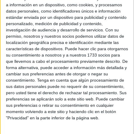
novela.
a información en un dispositivo, como cookies, y procesamos
datos personales, como identificadores únicos e información
Un cielo tan negro y estrellado, continuación de sus afanes
estándar enviada por un dispositivo para publicidad y contenido
personalizado, medición de publicidad y contenido,
literarios, en la que Pilar nos lleva de la mano y la
investigación de audiencia y desarrollo de servicios.
Con su
imaginación a los escenarios de su corazón: el
permiso, nosotros y nuestros socios podemos utilizar datos de
Protectorado español en Marruecos como base de una
localización geográfica precisa e identificación mediante las
obra en la que mezcla, con precisión histórica y un
características de dispositivos. Puede hacer clic para otorgarnos
su consentimiento a nosotros y a nuestros 1733 socios para
perfecto manejo del dibujo de personajes, una historia de
que llevemos a cabo el procesamiento previamente descrito. De
pasiones, odios, venganzas y amores, con la Guerra de
forma alternativa, puede acceder a información más detallada y
Marruecos y el episodio de Annual como telón de fondo en
cambiar sus preferencias antes de otorgar o negar su
la que articula una historia de mujeres fuertes, hombres
consentimiento.
Tenga en cuenta que algún procesamiento de
atormentados y paisajes que se suceden en diversos
sus datos personales puede no requerir de su consentimiento,
pero usted tiene el derecho de rechazar tal procesamiento. Sus
tiempos.
preferencias se aplicarán solo a este sitio web. Puede cambiar
sus preferencias o retirar su consentimiento en cualquier
Los que les tocó vivir a unos seres rotos, cínicos, ladrones,
momento volviendo a este sitio y haciendo clic en el botón
vividores, traidores, patriotas, auténticos y de doble y triple
"Privacidad" en la parte inferior de la página web.
cara. Todos habitantes de dos mundos, permanentemente
heridos por su propia historia, su propio dolor, su pasado y