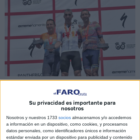
Imágenes cedidas
Su privacidad es importante para
nosotros
El
ciclismo
fue protagonista este pasado fin de semana
Nosotros y nuestros 1733
socios
almacenamos y/o accedemos
con la celebración de dos competiciones deportivas que
a información en un dispositivo, como cookies, y procesamos
tuvieron lugar en diferentes puntos del país. Una en el
datos personales, como identificadores únicos e información
estándar enviada por un dispositivo para publicidad y contenido
municipio de Paterna del Campo, en Huelva,