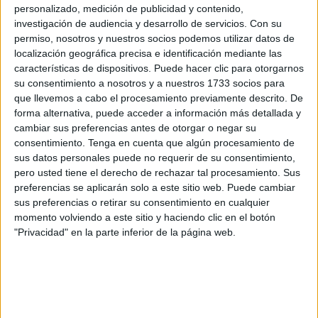
personalizado, medición de publicidad y contenido,
correspondiente al
Campeonato de España BTT XCM
investigación de audiencia y desarrollo de servicios.
Con su
Cross Country Maratón
. Y, la otra, la
Copa de España
permiso, nosotros y nuestros socios podemos utilizar datos de
Gravel
, en Teruel. Ambas de gran prestigio dentro de esta
localización geográfica precisa e identificación mediante las
características de dispositivos. Puede hacer clic para otorgarnos
modalidad, y ambas contaron con representantes de
su consentimiento a nosotros y a nuestros 1733 socios para
Ceuta
.
que llevemos a cabo el procesamiento previamente descrito. De
forma alternativa, puede acceder a información más detallada y
Juan Francisco Ramos, tercero en el
cambiar sus preferencias antes de otorgar o negar su
consentimiento.
Tenga en cuenta que algún procesamiento de
Campeonato de España BTT
sus datos personales puede no requerir de su consentimiento,
pero usted tiene el derecho de rechazar tal procesamiento. Sus
Juan Francisco Ramos
, por un lado, representó a la
preferencias se aplicarán solo a este sitio web. Puede cambiar
sus preferencias o retirar su consentimiento en cualquier
ciudad autónoma en el BTT XCM Cross Country Maratón
momento volviendo a este sitio y haciendo clic en el botón
de Paterna de Rivera que este año, en su
25a edición
, fue
"Privacidad" en la parte inferior de la página web.
reconvertido en Campeonato de España, lo que, además
de atraer a los mejores ciclistas del país, supuso una
dificultad añadida a su ya de por sí
exigente recorrido de
105 kilómetros y casi 2.700 metros de desnivel
.