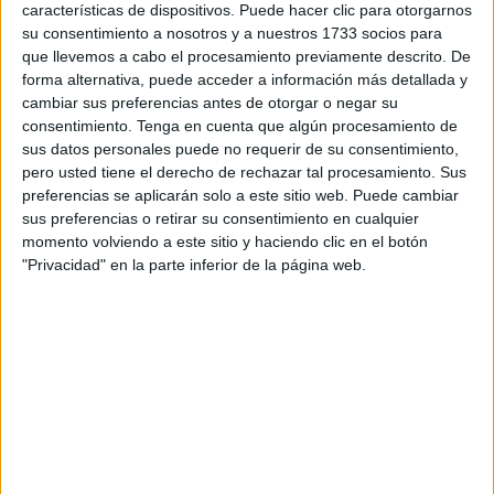
características de dispositivos. Puede hacer clic para otorgarnos
su cometido.
su consentimiento a nosotros y a nuestros 1733 socios para
que llevemos a cabo el procesamiento previamente descrito. De
Y es que, cabe recordar que fue hace algo más de un año
forma alternativa, puede acceder a información más detallada y
cuando la
Ciudad Autónoma
presentó un nuevo canal de
cambiar sus preferencias antes de otorgar o negar su
comunicación entre los ciudadanos y la administración.
consentimiento.
Tenga en cuenta que algún procesamiento de
sus datos personales puede no requerir de su consentimiento,
Se trataba de un chatbot o chat de WhatsApp que
pero usted tiene el derecho de rechazar tal procesamiento. Sus
permitía una
comunicación
directa para trasladar
preferencias se aplicarán solo a este sitio web. Puede cambiar
incidencias o agilizar algunos trámites.
sus preferencias o retirar su consentimiento en cualquier
momento volviendo a este sitio y haciendo clic en el botón
Así,
muchos vecinos utilizaban este medio para dar a
"Privacidad" en la parte inferior de la página web.
conocer a la Ciudad el mal estado del mobiliario
urbano
o hacer alguna queja concreta.
Una rápida respuesta
Hasta hace unos meses, la respuesta era bastante rápida
y efectiva. Tal y como asegura un usuario, “
funcionaba
bien y era bastante eficiente en las reparaciones que