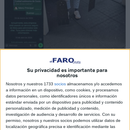
Imagen cedida
Su privacidad es importante para
nosotros
Nosotros y nuestros 1733
socios
almacenamos y/o accedemos
El
chatbot o
chat de WhasApp
que permitía contactar
a información en un dispositivo, como cookies, y procesamos
de forma directa a los ciudadanos con la
datos personales, como identificadores únicos e información
estándar enviada por un dispositivo para publicidad y contenido
Administración local
ya no está en funcionamiento
.
personalizado, medición de publicidad y contenido,
Está apagado o fuera de cobertura. Al menos así lo
investigación de audiencia y desarrollo de servicios.
Con su
denuncia un vecino de Ceuta, quien lamenta que este
permiso, nosotros y nuestros socios podemos utilizar datos de
servicio que era de mucha utilidad ya no está cumpliendo
localización geográfica precisa e identificación mediante las