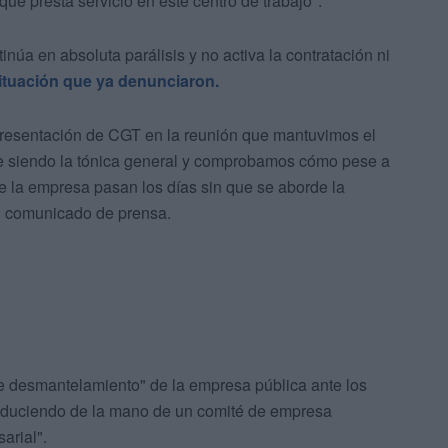
que presta servicio en este centro de trabajo".
inúa en absoluta parálisis y no activa la contratación ni
ituación que ya denunciaron.
epresentación de CGT en la reunión que mantuvimos el
ue siendo la tónica general y comprobamos cómo pese a
e la empresa pasan los días sin que se aborde la
n comunicado de prensa.
 desmantelamiento" de la empresa pública ante los
oduciendo de la mano de un comité de empresa
arial".