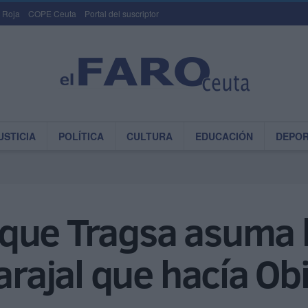
 Roja
COPE Ceuta
Portal del suscriptor
USTICIA
POLÍTICA
CULTURA
EDUCACIÓN
DEPO
que Tragsa asuma l
Tarajal que hacía O