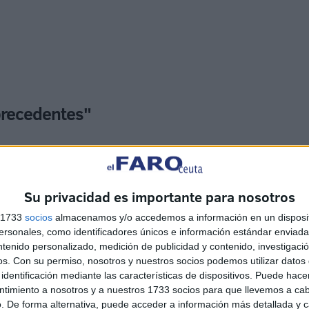
precedentes"
e decidirá esta semana si retoma las movilizaciones
es" a la empresa Obimace y a su plantilla. "Recordamos
eptiembre hubo que realizar una protesta, pañal en mano,
Su privacidad es importante para nosotros
s 1733
socios
almacenamos y/o accedemos a información en un disposit
sonales, como identificadores únicos e información estándar enviada 
mpliación de plantilla en Obimace" que garanticen el
ntenido personalizado, medición de publicidad y contenido, investigaci
 externalización que se viene produciendo por parte del
os.
Con su permiso, nosotros y nuestros socios podemos utilizar datos 
identificación mediante las características de dispositivos. Puede hacer
 Tragsa para hacer trabajos municipales que "bien
ntimiento a nosotros y a nuestros 1733 socios para que llevemos a ca
e apuesta realmente por la recuperación y vida de esta
. De forma alternativa, puede acceder a información más detallada y 