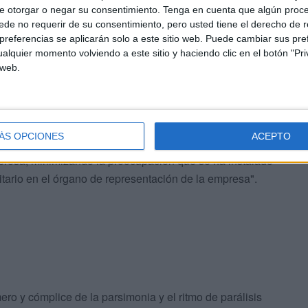
e otorgar o negar su consentimiento.
Tenga en cuenta que algún proc
de no requerir de su consentimiento, pero usted tiene el derecho de r
referencias se aplicarán solo a este sitio web. Puede cambiar sus pref
alquier momento volviendo a este sitio y haciendo clic en el botón "Pri
 web.
 que viene saliendo de Obimace por jubilaciones o bajas
ÁS OPCIONES
ACEPTO
l futuro inmediato de Obimace y con ello la consolidación
presa, minimizando la preocupación que se ha instalado
oritario en el órgano de representación de la empresa".
o y cómplice de la parsimonia y el ritmo de parálisis