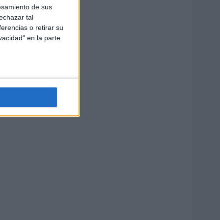
esamiento de sus
echazar tal
erencias o retirar su
vacidad" en la parte