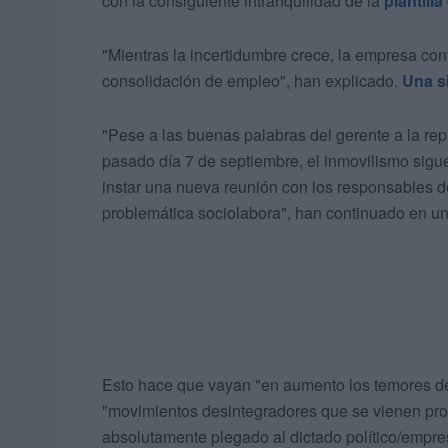
con la consiguiente intranquilidad de la
plantilla
"Mientras la incertidumbre crece, la empresa cont
consolidación de empleo", han explicado.
Una s
"Pese a las buenas palabras del gerente a la r
pasado día 7 de septiembre, el inmovilismo sig
instar una nueva reunión con los responsables d
problemática sociolabora", han continuado en u
Esto hace que vayan "en aumento los temores de
"movimientos desintegradores que se vienen pr
absolutamente plegado al dictado político/empres