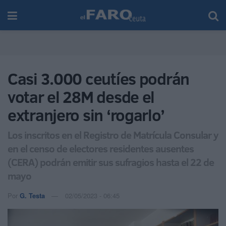
Casi 3.000 ceutíes podrán
votar el 28M desde el
extranjero sin ‘rogarlo’
Los inscritos en el Registro de Matrícula Consular y
en el censo de electores residentes ausentes
(CERA) podrán emitir sus sufragios hasta el 22 de
mayo
Por
G. Testa
02/05/2023 - 06:45