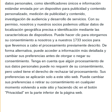
datos personales, como identificadores únicos e información
el
extranjero
.
estándar enviada por un dispositivo para publicidad y contenido
personalizado, medición de publicidad y contenido,
Serán casi 600 más que hace ocho años y 300 más que
investigación de audiencia y desarrollo de servicios.
Con su
en los comicios de 2019, cuando el número de electores
permiso, nosotros y nuestros socios podemos utilizar datos de
inscritos como residentes ausentes (CERA) se elevaba a
localización geográfica precisa e identificación mediante las
características de dispositivos. Puede hacer clic para otorgarnos
poco más de 2.600.
su consentimiento a nosotros y a nuestros 1733 socios para
que llevemos a cabo el procesamiento previamente descrito. De
Una de las grandes novedades de esta cita con las urnas
forma alternativa, puede acceder a información más detallada y
es la aplicación de la Ley Orgánica 12/2022 que entró en
cambiar sus preferencias antes de otorgar o negar su
vigor en octubre para reformar la Ley del Régimen
consentimiento.
Tenga en cuenta que algún procesamiento de
Electoral General en lo que se refiere al llamado ‘voto
sus datos personales puede no requerir de su consentimiento,
rogado’.
pero usted tiene el derecho de rechazar tal procesamiento. Sus
preferencias se aplicarán solo a este sitio web. Puede cambiar
Con ella se suprimió la necesidad de solicitar la
sus preferencias o retirar su consentimiento en cualquier
momento volviendo a este sitio y haciendo clic en el botón
documentación electoral para los españoles que residan
"Privacidad" en la parte inferior de la página web.
en el extranjero, estén debidamente inscritos en el CERA y
deseen emitir sus sufragios.