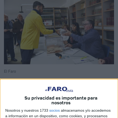
El Faro
Casi 3.000 personas, concretamente 2.957, podrán
Su privacidad es importante para
nosotros
pronunciarse el próximo
28 de mayo
sobre a quién
prefieren para que presida la
Ciudad Autónoma
de Ceuta
Nosotros y nuestros 1733
socios
almacenamos y/o accedemos
a información en un dispositivo, como cookies, y procesamos
durante los próximos años pese a encontrarse viviendo en