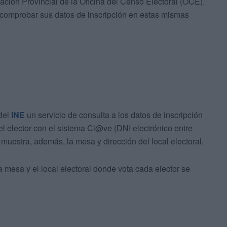
ación Provincial de la Oficina del Censo Electoral (OCE).
n comprobar sus datos de inscripción en estas mismas
del
INE
un servicio de consulta a los datos de inscripción
el elector con el sistema Cl@ve (DNI electrónico entre
 muestra, además, la mesa y dirección del local electoral.
a mesa y el local electoral donde vota cada elector se