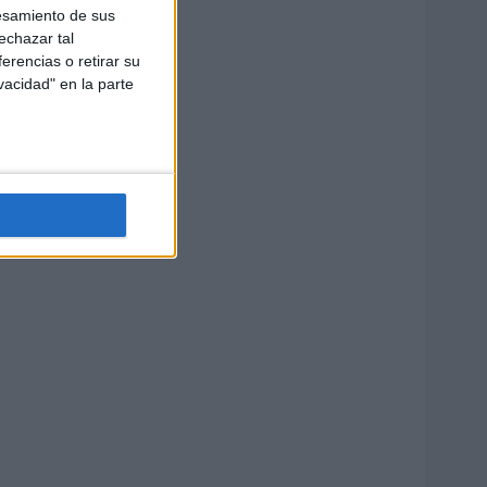
esamiento de sus
echazar tal
erencias o retirar su
vacidad" en la parte