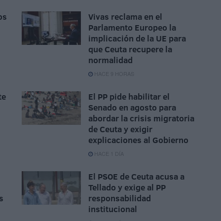
os
Vivas reclama en el
Parlamento Europeo la
implicación de la UE para
que Ceuta recupere la
normalidad
HACE 9 HORAS
te
El PP pide habilitar el
n
Senado en agosto para
abordar la crisis migratoria
de Ceuta y exigir
explicaciones al Gobierno
HACE 1 DÍA
El PSOE de Ceuta acusa a
Tellado y exige al PP
s
responsabilidad
institucional