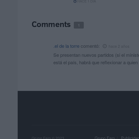
HACE 1 DÍA
Comments
1
.el de la torre
comentó:
hace 2 años
Se presentan nuevos partidos (si el minist
está el país, habrá que reflexionar a quie
Grupo Faro
Publicida
Grupo Faro © 2023