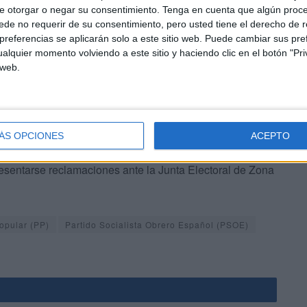
e otorgar o negar su consentimiento.
Tenga en cuenta que algún proc
30),
Vox
(20,5%, 6.748) y
Ciudadanos
(7,7%, 2.527).
de no requerir de su consentimiento, pero usted tiene el derecho de r
referencias se aplicarán solo a este sitio web. Puede cambiar sus pref
alquier momento volviendo a este sitio y haciendo clic en el botón "Pri
 web.
publicado este lunes en una edición extraordinaria del
ÁS OPCIONES
ACEPTO
 límites, sus locales y las mesas correspondientes a
esentarse reclamaciones ante la Junta Electoral de Zona
opular (PP)
Partido Socialista Obrero Español (PSOE)