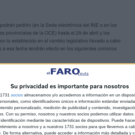
odrán pedirlo (en la Sede electrónica del INE o en los
s provinciales de la OCE) hasta el 29 de abril y los
con lo establecido en el cambio legislativo llevado a cabo
s a esa fecha tendrán efecto en los siguientes comicios
Su privacidad es importante para nosotros
s 1731
socios
almacenamos y/o accedemos a información en un disposit
sonales, como identificadores únicos e información estándar enviada 
ntenido personalizado, medición de publicidad y contenido, investigaci
os.
Con su permiso, nosotros y nuestros socios podemos utilizar datos 
identificación mediante las características de dispositivos. Puede hacer
de este tipo celebradas, la participación en Ceuta fue
ntimiento a nosotros y a nuestros 1731 socios para que llevemos a ca
. De forma alternativa, puede acceder a información más detallada y 
mación más respaldada con el 33,5% de los sufragios