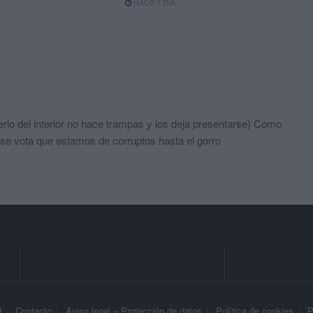
HACE 1 DÍA
erio del interior no hace trampas y los deja presentarse) Como
n se vota que estamos de corruptos hasta el gorro
d
Contacto
Aviso legal – Protección de datos
Política de cookies
P