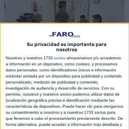
Su privacidad es importante para
nosotros
Nosotros y nuestros 1733
socios
almacenamos y/o accedemos
a información en un dispositivo, como cookies, y procesamos
Imagen cedida
datos personales, como identificadores únicos e información
estándar enviada por un dispositivo para publicidad y contenido
personalizado, medición de publicidad y contenido,
investigación de audiencia y desarrollo de servicios.
Con su
permiso, nosotros y nuestros socios podemos utilizar datos de
Un total de
98 aspirantes
que realizaron las pruebas en el
localización geográfica precisa e identificación mediante las
Centro de Selección de la Delegación de Defensa en la
características de dispositivos. Puede hacer clic para otorgarnos
Ciudad de Ceuta
han obtenido su plaza en el segundo
su consentimiento a nosotros y a nuestros 1733 socios para
que llevemos a cabo el procesamiento previamente descrito. De
ciclo del proceso de selección para militar de
tropa y
forma alternativa, puede acceder a información más detallada y
marinería
2025
.