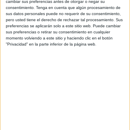
cambiar sus preferencias antes de otorgar o negar su
consentimiento.
Tenga en cuenta que algún procesamiento de
Así lo ha informado el Ministerio de Defensa tras dar a
sus datos personales puede no requerir de su consentimiento,
conocer que el pasado 23 de octubre fueron publicadas
pero usted tiene el derecho de rechazar tal procesamiento. Sus
las listas de los postulantes que habían logrado pasar este
preferencias se aplicarán solo a este sitio web. Puede cambiar
sus preferencias o retirar su consentimiento en cualquier
corte para hacerse militares de pleno derecho.
momento volviendo a este sitio y haciendo clic en el botón
"Privacidad" en la parte inferior de la página web.
En este sentido, desde la administración se ha indicado
que, de esos 98 postulantes, un total de
90 han
conseguido obtener su plaza en
unidades de la ciudad
autónoma
, mientras que los
ocho restantes la han
conseguido en la localidad hermana de Melilla
.
Comienzo de la selección en junio
Por otra parte, se ha dado a conocer que los aspirantes
comenzaron el proceso de selección en junio, y tras
superar las dos fases del mismo y ser clasificados con
plaza, ingresarán el 3 de noviembre en el
Centro de