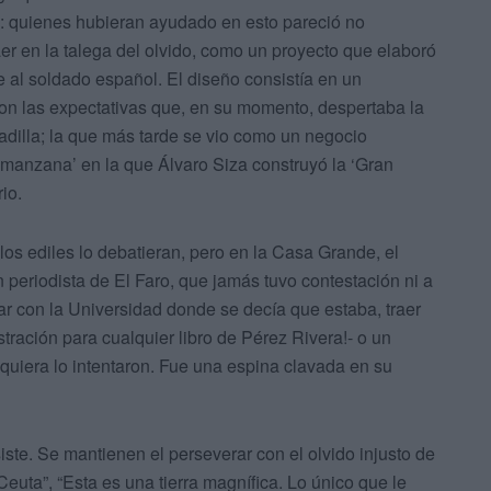
d: quienes hubieran ayudado en esto pareció no
er en la talega del olvido, como un proyecto que elaboró
e al soldado español. El diseño consistía en un
n las expectativas que, en su momento, despertaba la
Padilla; la que más tarde se vio como un negocio
‘manzana’ en la que Álvaro Siza construyó la ‘Gran
io.
los ediles lo debatieran, pero en la Casa Grande, el
un periodista de El Faro, que jamás tuvo contestación ni a
iar con la Universidad donde se decía que estaba, traer
tración para cualquier libro de Pérez Rivera!- o un
uiera lo intentaron. Fue una espina clavada en su
iste. Se mantienen el perseverar con el olvido injusto de
Ceuta”, “Esta es una tierra magnífica. Lo único que le