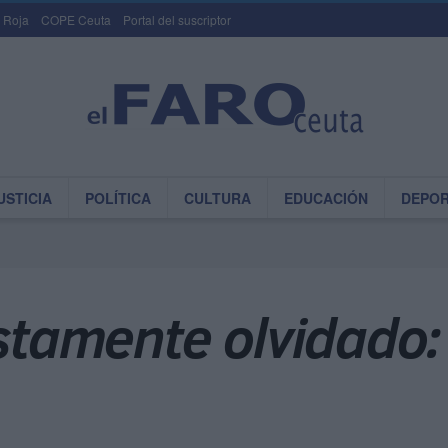
 Roja
COPE Ceuta
Portal del suscriptor
USTICIA
POLÍTICA
CULTURA
EDUCACIÓN
DEPO
ustamente olvidado: