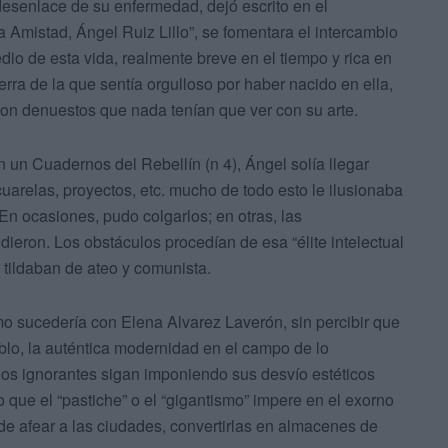
desenlace de su enfermedad, dejó escrito en el
a Amistad, Ángel Ruiz Lillo”, se fomentara el intercambio
io de esta vida, realmente breve en el tiempo y rica en
rra de la que sentía orgulloso por haber nacido en ella,
con denuestos que nada tenían que ver con su arte.
 un Cuadernos del Rebellín (n 4), Ángel solía llegar
arelas, proyectos, etc. mucho de todo esto le ilusionaba
n ocasiones, pudo colgarlos; en otras, las
idieron. Los obstáculos procedían de esa “élite intelectual
o tildaban de ateo y comunista.
omo sucedería con Elena Alvarez Laverón, sin percibir que
eblo, la auténtica modernidad en el campo de lo
 los ignorantes sigan imponiendo sus desvío estéticos
 que el “pastiche” o el “gigantismo” impere en el exorno
e afear a las ciudades, convertirlas en almacenes de