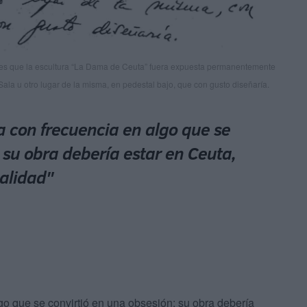
l es que la escultura “La Dama de Ceuta” fuera expuesta permanentemente
 Sala u otro lugar de la misma, en pedestal bajo, que con gusto diseñaría.
a con frecuencia en algo que se
 su obra debería estar en Ceuta,
ealidad"
go que se convirtió en una obsesión: su obra debería