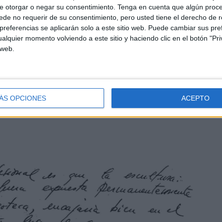
e otorgar o negar su consentimiento.
Tenga en cuenta que algún proc
alumno en las Escuelas de Bellas Artes, de Sevilla y
de no requerir de su consentimiento, pero usted tiene el derecho de r
hado que se respiraba en ellas, y con un profesorado que
referencias se aplicarán solo a este sitio web. Puede cambiar sus pref
 Semana Santa; y en los mármoles, no imaginaban más que
alquier momento volviendo a este sitio y haciendo clic en el botón "Pri
el de Pérez Comendador. Mas, un día, aquellas tertulias,
 web.
n dos muletas por una enfermedad que dejó paralítico, se
ara pisar tierras americanas.
ÁS OPCIONES
ACEPTO