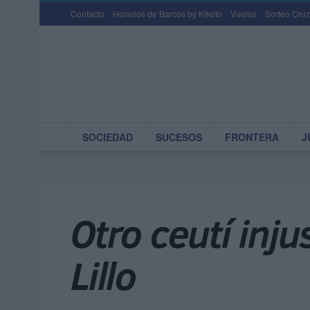
Contacto
Horarios de Barcos by Kikoto
Vuelos
Sorteo Cruz
SOCIEDAD
SUCESOS
FRONTERA
J
Otro ceutí inj
Lillo