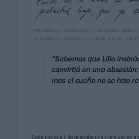
1986. Carta de Lillo a Pepe Abad. Mi mayor deseo profesiona
en la Sala de la Pinacoteca, encajaría bien el el Centro de la
"Sabemos que Lillo insinú
convirtió en una obsesión:
mas el sueño no se hizo r
Sabemos que Lillo reiteraba una y otra vez en al