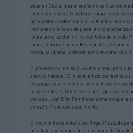
estar en Ceuta, mas el sueño no se hizo realida
interesarle nunca. Todo lo que proponía debió ca
en su taller en Minneápolis. Lo titulaba Homenaj
monumento a modo de plaza, en concordancia co
futura urbanización de los cuarteles de la calle 
inmobiliario que encandiló a muchos, la famosa 
mezquita Aljama’, utilizado también como Auditor
El proyecto se remitió al Ayuntamiento, para que 
silencio habitual. El mismo artista confesaría a 
esa propuesta, ni a otras. Incluía el poder negoc
hasta Ceuta, “la Dama de Ceuta” -¡qué buena ilus
vaciado. Juan Díaz Fernández comentó que ni siq
corazón. Y con esa pena, murió.
El desinterés de antaño por Ángel Ruiz Lillo pers
un artista que. como dijo él mismo en “la Voz de 