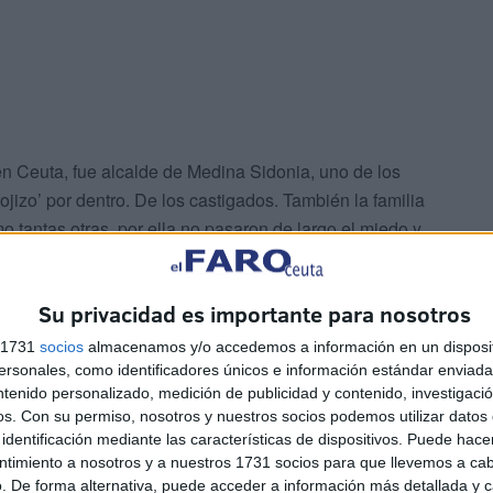
 en Ceuta, fue alcalde de Medina Sidonia, uno de los
ojizo’ por dentro. De los castigados. También la familia
 tantas otras, por ella no pasaron de largo el miedo y
duda fue esto lo que marcase la identidad de Lillo,
r el arte como un compromiso, actitud a la que jamás
Su privacidad es importante para nosotros
s 1731
socios
almacenamos y/o accedemos a información en un disposit
sonales, como identificadores únicos e información estándar enviada 
Duarte y Lillo visitaba con frecuencia a mi vecino,
ntenido personalizado, medición de publicidad y contenido, investigaci
aestría. Desde mi ventana que daba a un patio, los veía
os.
Con su permiso, nosotros y nuestros socios podemos utilizar datos 
s lienzos que le mostraba Téllez, docenas de óleos con
identificación mediante las características de dispositivos. Puede hacer
muertas y marinas con viejos galeones que se debatían
ntimiento a nosotros y a nuestros 1731 socios para que llevemos a ca
 de estas la tuvimos en casa durante mucho tiempo. De
. De forma alternativa, puede acceder a información más detallada y 