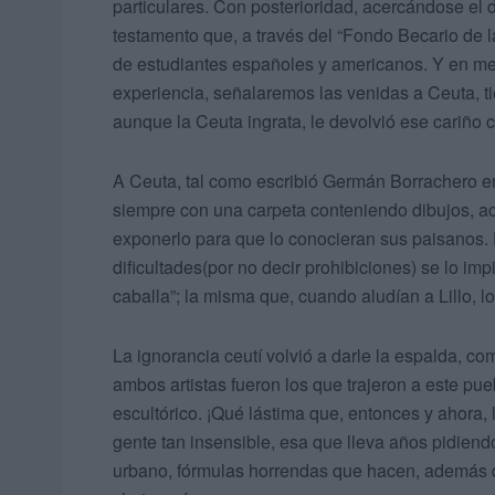
particulares. Con posterioridad, acercándose el 
testamento que, a través del “Fondo Becario de l
de estudiantes españoles y americanos. Y en med
experiencia, señalaremos las venidas a Ceuta, tie
aunque la Ceuta ingrata, le devolvió ese cariño 
A Ceuta, tal como escribió Germán Borrachero en
siempre con una carpeta conteniendo dibujos, acu
exponerlo para que lo conocieran sus paisanos. E
dificultades(por no decir prohibiciones) se lo imp
caballa”; la misma que, cuando aludían a Lillo, l
La ignorancia ceutí volvió a darle la espalda, c
ambos artistas fueron los que trajeron a este pu
escultórico. ¡Qué lástima que, entonces y ahora,
gente tan insensible, esa que lleva años pidiendo
urbano, fórmulas horrendas que hacen, además d