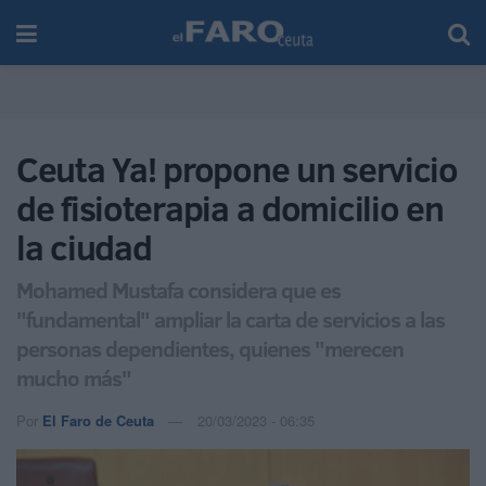
Ceuta Ya! propone un servicio
de fisioterapia a domicilio en
la ciudad
Mohamed Mustafa considera que es
"fundamental" ampliar la carta de servicios a las
personas dependientes, quienes "merecen
mucho más"
Por
El Faro de Ceuta
20/03/2023 - 06:35