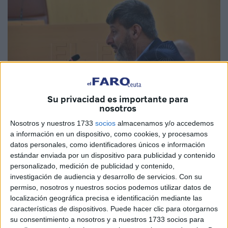
Su privacidad es importante para
nosotros
Nosotros y nuestros 1733
socios
almacenamos y/o accedemos
a información en un dispositivo, como cookies, y procesamos
Imagen de archivo
datos personales, como identificadores únicos e información
estándar enviada por un dispositivo para publicidad y contenido
personalizado, medición de publicidad y contenido,
investigación de audiencia y desarrollo de servicios.
Con su
Un servicio de
fisioterapia a domicilio
para prestar apoyo
permiso, nosotros y nuestros socios podemos utilizar datos de
localización geográfica precisa e identificación mediante las
a las personas dependientes “cuyas circunstancias
características de dispositivos. Puede hacer clic para otorgarnos
personales así lo demanden”. Esta es la propuesta que
su consentimiento a nosotros y a nuestros 1733 socios para
Ceuta Ya!
presentará en el próximo
Pleno de la