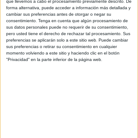
que llevemos a cabo el procesamiento previamente descrito. De
Asamblea
.
forma alternativa, puede acceder a información más detallada y
cambiar sus preferencias antes de otorgar o negar su
Desde la formación localista también plantean la
consentimiento.
Tenga en cuenta que algún procesamiento de
sus datos personales puede no requerir de su consentimiento,
elaboración de una "memoria técnica y económica", así
pero usted tiene el derecho de rechazar tal procesamiento. Sus
como el "inicio del pertinente procedimiento de
preferencias se aplicarán solo a este sitio web. Puede cambiar
contratación”, previo compromiso del
Consejo de
sus preferencias o retirar su consentimiento en cualquier
Gobierno
de incluir la dotación presupuestaria necesaria,
momento volviendo a este sitio y haciendo clic en el botón
para iniciar la prestación del servicio a partir de enero del
"Privacidad" en la parte inferior de la página web.
próximo año.
Para Ceuta Ya!,
la fisioterapia
“está cobrando una
importancia creciente en nuestra sociedad y reporta
magníficos resultados en relación con el estado integral de
las personas".
Bajo este argumento es que señalan que "llevar este
servicio a los hogares supondría un salto cualitativo para
la calidad de vida de quienes lo necesitan".