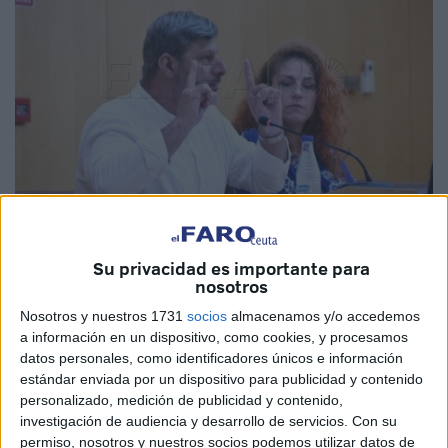
Imagen de archivo
Su privacidad es importante para
nosotros
Nosotros y nuestros 1731
socios
almacenamos y/o accedemos
a información en un dispositivo, como cookies, y procesamos
Ceuta Ya! ha solicitado a la Ciudad la puesta en marcha
datos personales, como identificadores únicos e información
de un "bono transporte" destinado a las familias cuyos
estándar enviada por un dispositivo para publicidad y contenido
hijos fueron
reubicados
a centros educativos más lejanos
personalizado, medición de publicidad y contenido,
debido a las
obras en el CEIP Ramón y Cajal.
investigación de audiencia y desarrollo de servicios.
Con su
permiso, nosotros y nuestros socios podemos utilizar datos de