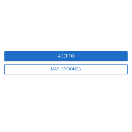
Tags:
Ceuta Ya!
colegios
Ramón y Cajal
Related
Posts
Ceutíes salen a la calle contra las
manifestaciones de Núcleo Nacional y
Alvise Pérez
ACEPTO
HACE 4 DÍAS
MÁS OPCIONES
Ceuta Ya! denuncia amenazas e intento
de agresión contra sus dirigentes
HACE 5 DÍAS
Ferreras carga por el crematorio de
mascotas y Benzina rechaza las
acusaciones de "chapuza"
HACE 1 SEMANA