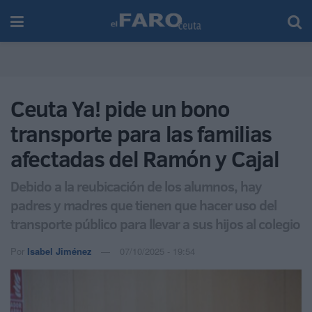
Ceuta Ya! pide un bono
transporte para las familias
afectadas del Ramón y Cajal
Debido a la reubicación de los alumnos, hay
padres y madres que tienen que hacer uso del
transporte público para llevar a sus hijos al colegio
Por
Isabel Jiménez
07/10/2025 - 19:54