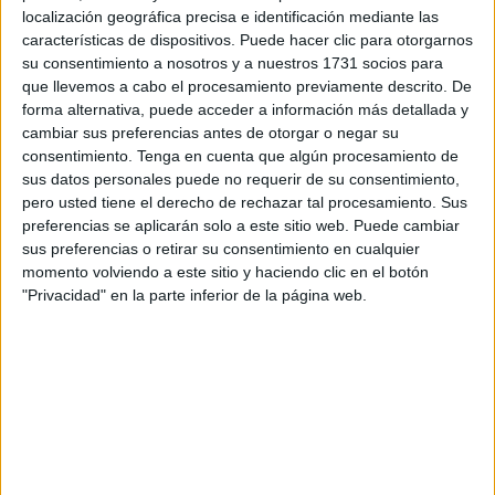
La formación señala que muchos padres y madres se ven
localización geográfica precisa e identificación mediante las
obligados a
utilizar el transporte público para llevar a
características de dispositivos. Puede hacer clic para otorgarnos
su consentimiento a nosotros y a nuestros 1731 socios para
sus hijos al colegio
, lo que genera un gasto extra en su
que llevemos a cabo el procesamiento previamente descrito. De
economía familiar.
forma alternativa, puede acceder a información más detallada y
cambiar sus preferencias antes de otorgar o negar su
El partido considera que esta situación es consecuencia
consentimiento.
Tenga en cuenta que algún procesamiento de
de la
"negligencia" de la Ciudad en el mantenimiento
sus datos personales puede no requerir de su consentimiento,
de los colegios públicos
. Por ello, argumenta que es
pero usted tiene el derecho de rechazar tal procesamiento. Sus
preferencias se aplicarán solo a este sitio web. Puede cambiar
justo que la administración local se haga cargo de estos
sus preferencias o retirar su consentimiento en cualquier
costes adicionales.
momento volviendo a este sitio y haciendo clic en el botón
"Privacidad" en la parte inferior de la página web.
Según Ceuta Ya!, “hablamos de familias humildes y de
una situación causada por la actitud negligente de la
Ciudad.
Es justo que sea la Ciudad la que se haga
cargo de los costes de desplazamiento generados
”.