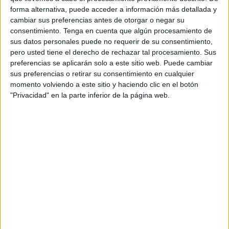
forma alternativa, puede acceder a información más detallada y
establece un nuevo sistema de cotización para
cambiar sus preferencias antes de otorgar o negar su
autónomos
.
consentimiento.
Tenga en cuenta que algún procesamiento de
sus datos personales puede no requerir de su consentimiento,
Para la formación local, los cambios introducidos por el
pero usted tiene el derecho de rechazar tal procesamiento. Sus
Gobierno del PSOE
“afectan a un sector muy
preferencias se aplicarán solo a este sitio web. Puede cambiar
importante de nuestro tejido productivo”,
por lo que
sus preferencias o retirar su consentimiento en cualquier
momento volviendo a este sitio y haciendo clic en el botón
considera “inaceptable” que este tipo de medidas se
"Privacidad" en la parte inferior de la página web.
adopten “de manera unilateral, sin un diálogo previo y sin
tomar en consideración el contexto en el que se van a
implementar”.
"No tiene en consideración el
contexto de la ciudad"
Para el partido de izquierda, el Gobierno de la Nación “no
puede presentar un Plan de Desarrollo en cuya exposición
de motivos habla de nuestras dificultades y de la