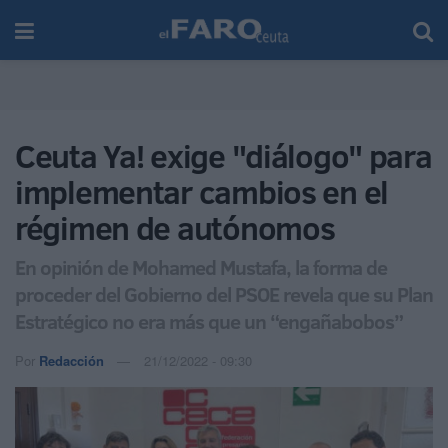
Ceuta Ya! exige "diálogo" para
implementar cambios en el
régimen de autónomos
En opinión de Mohamed Mustafa, la forma de
proceder del Gobierno del PSOE revela que su Plan
Estratégico no era más que un “engañabobos”
Por
Redacción
21/12/2022 - 09:30