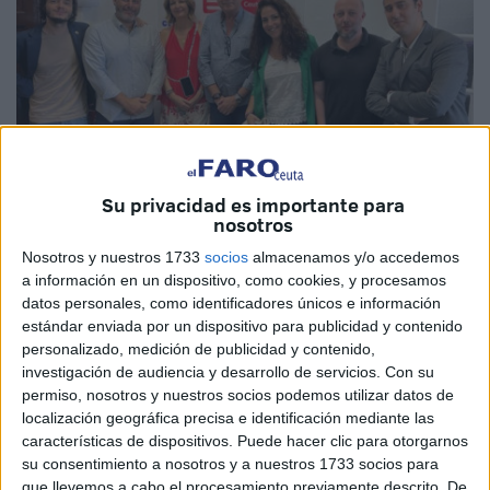
Su privacidad es importante para
nosotros
Nosotros y nuestros 1733
socios
almacenamos y/o accedemos
Imagen de archivo
a información en un dispositivo, como cookies, y procesamos
datos personales, como identificadores únicos e información
estándar enviada por un dispositivo para publicidad y contenido
personalizado, medición de publicidad y contenido,
Ceuta Ya!
se ha unido a las críticas realizadas por la
investigación de audiencia y desarrollo de servicios.
Con su
permiso, nosotros y nuestros socios podemos utilizar datos de
Confederación de Empresarios (CECE) y por el Consejo
localización geográfica precisa e identificación mediante las
Andaluz de Colegios Oficiales de Graduados Sociales a
características de dispositivos. Puede hacer clic para otorgarnos
propósito de la entrada en vigor, a partir de enero de 2023,
su consentimiento a nosotros y a nuestros 1733 socios para
del Real Decreto-ley 13/2022, de 26 de julio,
por el que se
que llevemos a cabo el procesamiento previamente descrito. De