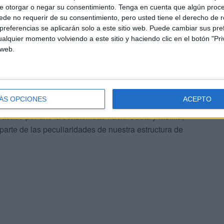
e otorgar o negar su consentimiento.
Tenga en cuenta que algún proc
lan Integral de
Desarrollo Económico
para Ceuta, para
de no requerir de su consentimiento, pero usted tiene el derecho de r
 ministra de Administraciones Públicas y portavoz del
referencias se aplicarán solo a este sitio web. Puede cambiar sus pref
amente estudiar una mejora en el sistema actual de
alquier momento volviendo a este sitio y haciendo clic en el botón "Pri
bjetivo de fortalecer el desarrollo de empresas y la
 web.
 que el Gobierno de España haya lastrado a nuestros
ÁS OPCIONES
ACEPTO
, una disposición que a priori iba destinada reducir
sado por alto la sensibilidad hacia Ceuta y Melilla,
 parte de las peculiaridades de nuestra estructura de