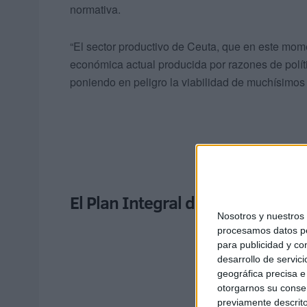
normativa.
“El sector productivo de Ceuta, que en este mom
económica actual producida por razones de políti
poniendo en peligro la viabilidad de muchísimo
El Plan Integral de Desarrollo 
Nosotros y nuestro
procesamos datos per
para publicidad y co
desarrollo de servici
geográfica precisa e 
otorgarnos su conse
previamente descrito