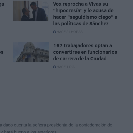
ga
Vox reprocha a Vivas su
"hipocresía" y le acusa de
hacer "seguidismo ciego" a
las políticas de Sánchez
HACE 21 HORAS
167 trabajadores optan a
os
convertirse en funcionarios
de carrera de la Ciudad
HACE 1 DÍA
 ha dado cuenta la señora presidenta de la confederación de
y hará bueno a los anteriores