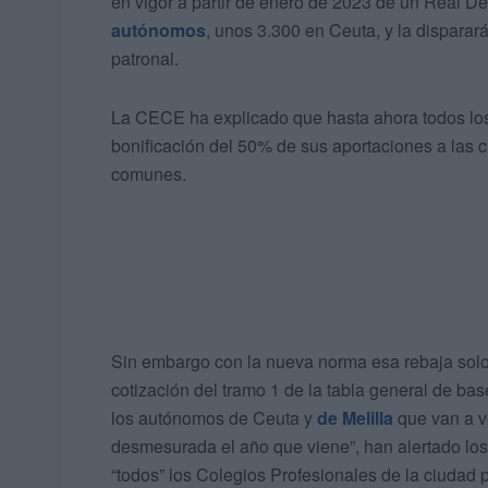
en vigor a partir de enero de 2023 de un Real D
autónomos
, unos 3.300 en Ceuta, y la dispara
patronal.
La CECE ha explicado que hasta ahora todos l
bonificación del 50% de sus aportaciones a las 
comunes.
Sin embargo con la nueva norma esa rebaja solo
cotización del tramo 1 de la tabla general de b
los autónomos de Ceuta y
de Melilla
que van a v
desmesurada el año que viene”, han alertado lo
“todos” los Colegios Profesionales de la ciudad 