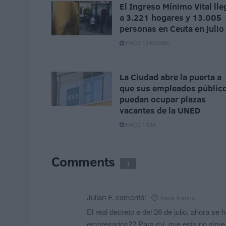
El Ingreso Mínimo Vital lle
a 3.221 hogares y 13.005
personas en Ceuta en julio
HACE 19 HORAS
La Ciudad abre la puerta a
que sus empleados públic
puedan ocupar plazas
vacantes de la UNED
HACE 1 DÍA
Comments
1
Julian F.
comentó:
hace 4 años
El real decreto e del 26 de julio, ahora se
empresarios?? Para mí, que esta no sirve 