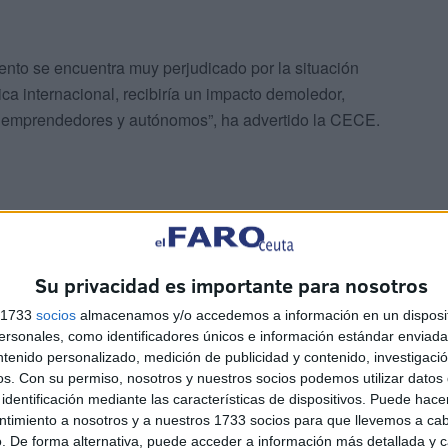
ento se encuentra muy perjudicado por la situación
ca internacional, recibiría un impacto demoledor,
s emprendedores y autónomos”, ha advertido la CECE.
Su privacidad es importante para nosotros
Económico para Ceuta
s 1733
socios
almacenamos y/o accedemos a información en un disposit
sonales, como identificadores únicos e información estándar enviada 
ntenido personalizado, medición de publicidad y contenido, investigaci
os.
Con su permiso, nosotros y nuestros socios podemos utilizar datos 
identificación mediante las características de dispositivos. Puede hacer
ntimiento a nosotros y a nuestros 1733 socios para que llevemos a ca
. De forma alternativa, puede acceder a información más detallada y 