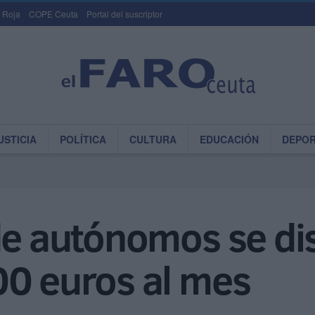
 Roja
COPE Ceuta
Portal del suscriptor
USTICIA
POLÍTICA
CULTURA
EDUCACIÓN
DEPO
de autónomos se di
00 euros al mes