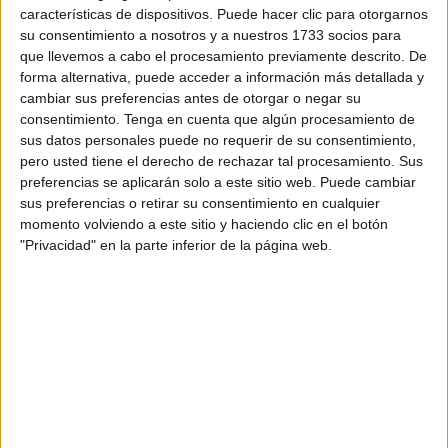
que la ciudad autónoma
ha tenido bastante
características de dispositivos. Puede hacer clic para otorgarnos
su consentimiento a nosotros y a nuestros 1733 socios para
protagonismo
.
que llevemos a cabo el procesamiento previamente descrito. De
forma alternativa, puede acceder a información más detallada y
Según explican desde el Ejecutivo local, en el evento, que
cambiar sus preferencias antes de otorgar o negar su
se desarrolló del 28 al 30 de septiembre,
los participantes
consentimiento.
Tenga en cuenta que algún procesamiento de
ofrecen productos turísticos (viajes, experiencias,
sus datos personales puede no requerir de su consentimiento,
eventos, paquetes) a
touroperadores
, agencias de
pero usted tiene el derecho de rechazar tal procesamiento. Sus
preferencias se aplicarán solo a este sitio web. Puede cambiar
viajes o empresas de incentivos
.
sus preferencias o retirar su consentimiento en cualquier
momento volviendo a este sitio y haciendo clic en el botón
El objetivo esta feria no otro que el de “
posicionar el
"Privacidad" en la parte inferior de la página web.
turismo cultural de alto nivel
, seleccionando hasta 50
compradores (directores y ejecutivos con poder de
decisión) especializados en viajes de lujo, eventos
deportivos, musicales, enológicos y gourmet, MICE, city-
breaks, patrimonio, gastronomía, folklore o turismo
religioso”, explican.