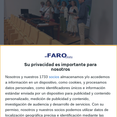
Imágenes cedidas
Su privacidad es importante para
nosotros
Nosotros y nuestros 1733
socios
almacenamos y/o accedemos
a información en un dispositivo, como cookies, y procesamos
La Ciudad Autónoma de Ceuta continúa
reforzando su
datos personales, como identificadores únicos e información
estrategia de promoción turística
. En esta ocasión, ha
estándar enviada por un dispositivo para publicidad y contenido
personalizado, medición de publicidad y contenido,
participado en la XII edición de
Cultourfair
, la única feria
investigación de audiencia y desarrollo de servicios.
Con su
internacional B2B especializada en turismo cultural
permiso, nosotros y nuestros socios podemos utilizar datos de
premium y MICE, que se ha celebrado en Sevilla y en el
localización geográfica precisa e identificación mediante las