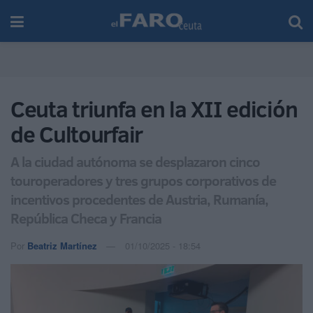
Ceuta triunfa en la XII edición
de Cultourfair
A la ciudad autónoma se desplazaron cinco
touroperadores y tres grupos corporativos de
incentivos procedentes de Austria, Rumanía,
República Checa y Francia
Por
Beatriz Martínez
01/10/2025 - 18:54