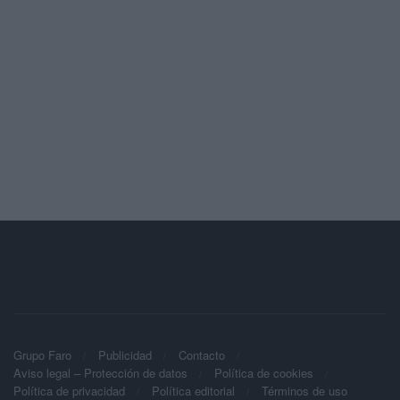
Grupo Faro
Publicidad
Contacto
Aviso legal – Protección de datos
Política de cookies
Política de privacidad
Política editorial
Términos de uso