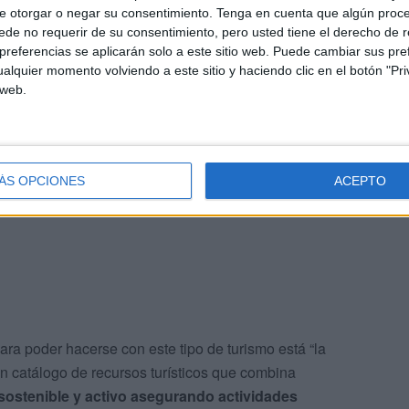
e otorgar o negar su consentimiento.
Tenga en cuenta que algún proc
de no requerir de su consentimiento, pero usted tiene el derecho de r
ste evento es el de
atraer turismo internacional
y
referencias se aplicarán solo a este sitio web. Puede cambiar sus pref
 es por ello que Puerto y Servicios Turísticos han unido
alquier momento volviendo a este sitio y haciendo clic en el botón "Pri
 web.
a.
ruir propuestas ajustadas a la demanda de las
ar a conocer la ciudad como destino orientado al turismo
ÁS OPCIONES
ACEPTO
ara poder hacerse con este tipo de turismo está “la
“un catálogo de recursos turísticos que combina
 sostenible y activo asegurando actividades