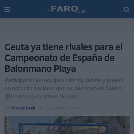
Ceuta ya tiene rivales para el
Campeonato de España de
Balonmano Playa
Participarán los equipos infantil, cadete y juvenil
en esta cita nacional que se celebrará en Calella
(Barcelona) en el mes de junio
Por
Brooks Beall
22/05/2026 - 17:49