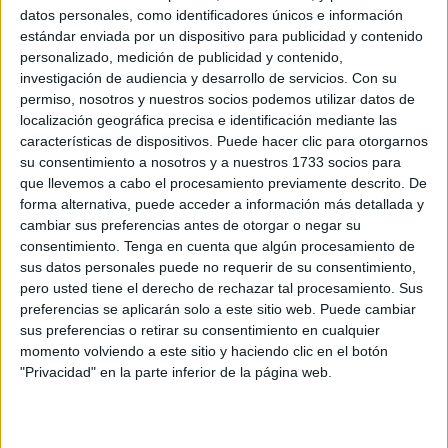
datos personales, como identificadores únicos e información
Calella (Barcelona) para disputar esta competición
estándar enviada por un dispositivo para publicidad y contenido
deportiva al más alto nivel. Muchas comunidades estarán
personalizado, medición de publicidad y contenido,
representadas en Calella, y
Ceuta
será una de ellas.
investigación de audiencia y desarrollo de servicios.
Con su
permiso, nosotros y nuestros socios podemos utilizar datos de
Hasta en tres categorías estará presente: infantil, cadete y
localización geográfica precisa e identificación mediante las
juvenil femenina que, tras el sorteo celebrado esta misma
características de dispositivos. Puede hacer clic para otorgarnos
su consentimiento a nosotros y a nuestros 1733 socios para
semana por parte de la Federación Española de
que llevemos a cabo el procesamiento previamente descrito. De
Balonmano, ya conocen los grupos en los que han
forma alternativa, puede acceder a información más detallada y
quedado encuadrados en esta fase inicial del campeonato.
cambiar sus preferencias antes de otorgar o negar su
consentimiento.
Tenga en cuenta que algún procesamiento de
sus datos personales puede no requerir de su consentimiento,
pero usted tiene el derecho de rechazar tal procesamiento. Sus
preferencias se aplicarán solo a este sitio web. Puede cambiar
sus preferencias o retirar su consentimiento en cualquier
momento volviendo a este sitio y haciendo clic en el botón
"Privacidad" en la parte inferior de la página web.