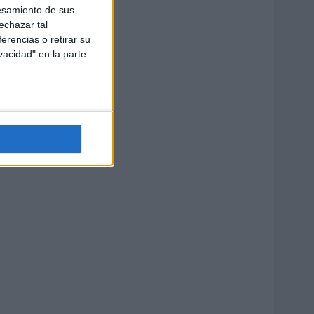
esamiento de sus
echazar tal
erencias o retirar su
vacidad" en la parte