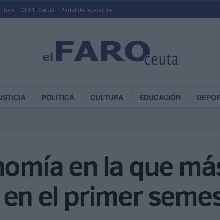
 Roja
COPE Ceuta
Portal del suscriptor
USTICIA
POLÍTICA
CULTURA
EDUCACIÓN
DEPO
nomía en la que má
 en el primer semes