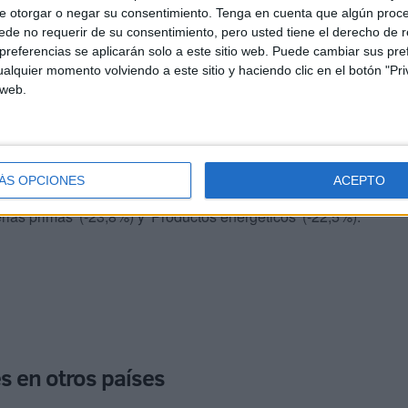
e otorgar o negar su consentimiento.
Tenga en cuenta que algún proc
eron de los sectores del automóvil, bienes de equipo,
de no requerir de su consentimiento, pero usted tiene el derecho de r
mo.
referencias se aplicarán solo a este sitio web. Puede cambiar sus pref
alquier momento volviendo a este sitio y haciendo clic en el botón "Pri
 web.
46,8 millones de euros) corresponde a 'Bienes de equipo',
.
s importaciones se encuentran 'Manufacturas de
ÁS OPCIONES
ACEPTO
acturas' (8,9%). Por otro lado, se reducen las
rias primas' (-23,8%) y 'Productos energéticos' (-22,5%).
s en otros países