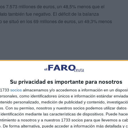
 los 7.573 millones de euros, un 48,5% menos que el
to también fue negativo. El déficit de la balanza
o se situó en los 69 millones de euros, un 49,3% menos
con otras economías europeas(-13,1% en la zona euro y
iones de países como Francia (-21,5%), Reino Unido
uera de Europa, también se redujeron las exportaciones de
Su privacidad es importante para nosotros
 (-6,2%).
s 1733
socios
almacenamos y/o accedemos a información en un disposit
sonales, como identificadores únicos e información estándar enviada 
ntenido personalizado, medición de publicidad y contenido, investigaci
os.
Con su permiso, nosotros y nuestros socios podemos utilizar datos 
identificación mediante las características de dispositivos. Puede hacer
ntimiento a nosotros y a nuestros 1733 socios para que llevemos a ca
. De forma alternativa, puede acceder a información más detallada y 
 exportaciones fue el de alimentación, bebidas y tabaco.