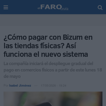
¿Cómo pagar con Bizum en
las tiendas físicas? Así
funciona el nuevo sistema
La compañía iniciará el despliegue gradual del
pago en comercios físicos a partir de este lunes 18
de mayo
Por
Isabel Jiménez
17/05/2026 - 19:24