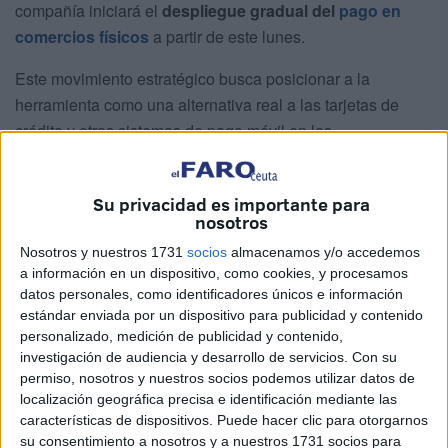
compañía iniciará el
despliegue gradual del
pago en
comercios físicos
a partir de este lunes.
Este movimiento estratégico busca posicionar a la
herramienta como una alternativa real a las tarjetas de
crédito y otros sistemas de pago móvil en los
establecimientos a pie de calle.
Su privacidad es importante para
Un despliegue condicionado por las
nosotros
entidades bancarias
Nosotros y nuestros 1731
socios
almacenamos y/o accedemos
a información en un dispositivo, como cookies, y procesamos
No obstante, de acuerdo con la información publicada por
datos personales, como identificadores únicos e información
estándar enviada por un dispositivo para publicidad y contenido
Europa Press, es fundamental entender que esta nueva
personalizado, medición de publicidad y contenido,
funcionalidad no llegará a todos los bolsillos al mismo
investigación de audiencia y desarrollo de servicios.
Con su
tiempo.
permiso, nosotros y nuestros socios podemos utilizar datos de
localización geográfica precisa e identificación mediante las
En este sentido, la posibilidad de realizar un
pago
características de dispositivos. Puede hacer clic para otorgarnos
presencial con
Bizum
dependerá exclusivamente de las
su consentimiento a nosotros y a nuestros 1731 socios para