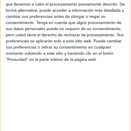
que llevemos a cabo el procesamiento previamente descrito. De
entidades de las que sean clientes
tanto los usuarios
forma alternativa, puede acceder a información más detallada y
finales como los propios comercios.
cambiar sus preferencias antes de otorgar o negar su
consentimiento.
Tenga en cuenta que algún procesamiento de
sus datos personales puede no requerir de su consentimiento,
pero usted tiene el derecho de rechazar tal procesamiento. Sus
preferencias se aplicarán solo a este sitio web. Puede cambiar
sus preferencias o retirar su consentimiento en cualquier
momento volviendo a este sitio y haciendo clic en el botón
Este plan de implantación implica que el acceso será
"Privacidad" en la parte inferior de la página web.
progresivo. Es decir, no todos los comercios podrán
aceptar este método desde el primer día, ya que cada
entidad bancaria
gestionará de forma independiente la
activación del servicio para sus clientes.
La adopción masiva dependerá del ritmo al que los bancos
integren esta tecnología en sus sistemas de cobro.
¿Cómo funcionará el pago en