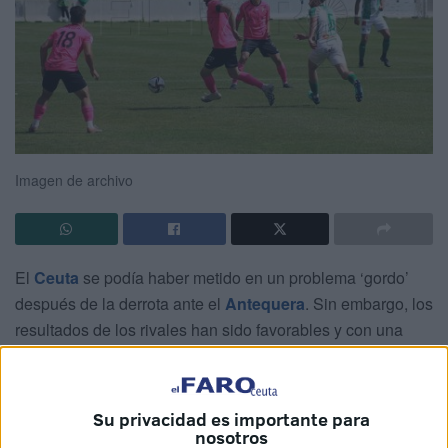
Imagen de archivo
El
Ceuta
se podía haber metido en un problema ‘gordo’
después de la derrota ante el
Antequera
. Sin embargo, los
resultados de los rivales han sido favorables y con una
jornada menos por disputarse está en una situación similar
a la anterior semana.
Su privacidad es importante para
Los de Chus Trujillo siguen teniendo todo de su parte para
nosotros