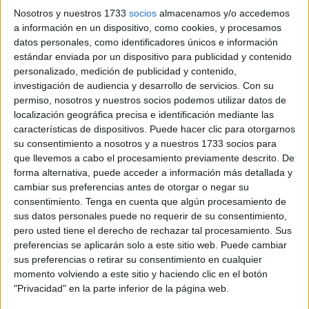
entrar en play-off pero no pueden fallar y menos hacerlo en
Nosotros y nuestros 1733
socios
almacenamos y/o accedemos
el
‘Alfonso Murube’.
a información en un dispositivo, como cookies, y procesamos
datos personales, como identificadores únicos e información
La situación para el conjunto caballa no es para nada
estándar enviada por un dispositivo para publicidad y contenido
grave,
a pesar de perder en un campo como el del
personalizado, medición de publicidad y contenido,
Antequera
. Ahora mismo sigue siendo cuarto y tiene una
investigación de audiencia y desarrollo de servicios.
Con su
ventaja de cuatro puntos sobre el sexto, que es el
permiso, nosotros y nuestros socios podemos utilizar datos de
localización geográfica precisa e identificación mediante las
Villanovense. El quinto es el Montijo y está a tres puntos.
características de dispositivos. Puede hacer clic para otorgarnos
su consentimiento a nosotros y a nuestros 1733 socios para
Las distancias prácticamente se han mantenido y la
que llevemos a cabo el procesamiento previamente descrito. De
ventaja es que queda una jornada menos. El incoveniente
forma alternativa, puede acceder a información más detallada y
es que hay otros equipos que se han subido al carro y
cambiar sus preferencias antes de otorgar o negar su
optan a los puestos de play-off.
consentimiento.
Tenga en cuenta que algún procesamiento de
sus datos personales puede no requerir de su consentimiento,
San Roque de Lepe, Vélez, CD Coria y Xerez Deportivo
pero usted tiene el derecho de rechazar tal procesamiento. Sus
preferencias se aplicarán solo a este sitio web. Puede cambiar
están ahora más cerca y pelearán en las últimas tres
sus preferencias o retirar su consentimiento en cualquier
jornadas por conquistar uno de los últimos billetes para el
momento volviendo a este sitio y haciendo clic en el botón
ascenso.
"Privacidad" en la parte inferior de la página web.