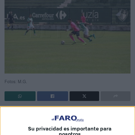
Fotos: M.G.
El
Ceuta
sufrió este domingo una
derrota ante un fuerte
Antequera
que jugó con un jugador menos y que
consiguió su objetivo de la jornada.
El equipo de Chus
Su privacidad es importante para
nosotros
Trujillo
necesitaba ganar y hacerse con tres puntos que le