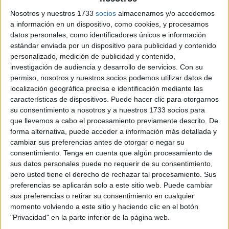
permitieran afianzar su posición entre los equipos de
Nosotros y nuestros 1733
socios
almacenamos y/o accedemos
playoff, pero no pudo hacerlo.
a información en un dispositivo, como cookies, y procesamos
datos personales, como identificadores únicos e información
Ambos equipos necesitaban los tres puntos para alcanzar
estándar enviada por un dispositivo para publicidad y contenido
personalizado, medición de publicidad y contenido,
sus propósitos dentro la competición. El Ceuta buscó los
investigación de audiencia y desarrollo de servicios.
Con su
puntos para asentarse en los play-off mientras el
permiso, nosotros y nuestros socios podemos utilizar datos de
Antequera necesitaba la victoria para afianzar su posición
localización geográfica precisa e identificación mediante las
dentro de la categoría.
características de dispositivos. Puede hacer clic para otorgarnos
su consentimiento a nosotros y a nuestros 1733 socios para
El encuentro comenzó con poco dominio del conjunto
que llevemos a cabo el procesamiento previamente descrito. De
forma alternativa, puede acceder a información más detallada y
caballa
en el Nuevo Maulí. Los antequeranos presionaron
cambiar sus preferencias antes de otorgar o negar su
sin fin en los primeros quince minuto buscando el primer
consentimiento.
Tenga en cuenta que algún procesamiento de
gol que llegó en el minuto 11 cuando desde un centro de
sus datos personales puede no requerir de su consentimiento,
la banda derecha llegó a la cabeza de Iván Aguilar, que
pero usted tiene el derecho de rechazar tal procesamiento. Sus
preferencias se aplicarán solo a este sitio web. Puede cambiar
consiguió abrir el marcador del encuentro.
sus preferencias o retirar su consentimiento en cualquier
momento volviendo a este sitio y haciendo clic en el botón
El Ceuta parecía despertar ante el primer gol del
"Privacidad" en la parte inferior de la página web.
encuentro.
Tras una caída de Mawuli, Reina se hacía con