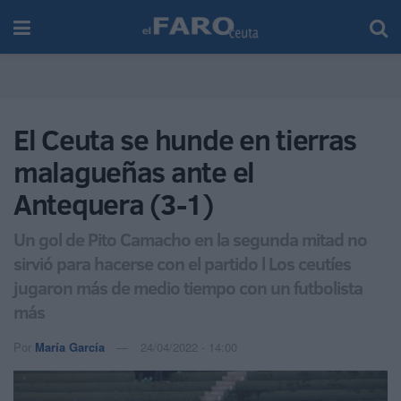
El Ceuta se hunde en tierras
malagueñas ante el
Antequera (3-1)
Un gol de Pito Camacho en la segunda mitad no
sirvió para hacerse con el partido l Los ceutíes
jugaron más de medio tiempo con un futbolista
más
Por
María García
24/04/2022 - 14:00