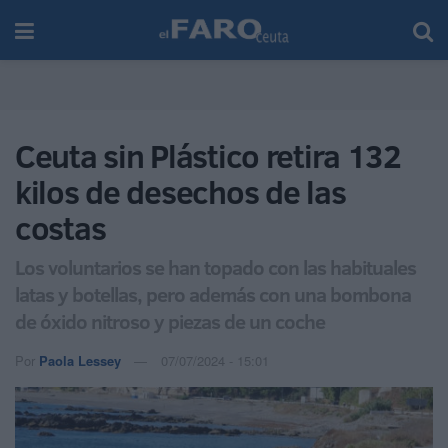
Ceuta sin Plástico retira 132
kilos de desechos de las
costas
Los voluntarios se han topado con las habituales
latas y botellas, pero además con una bombona
de óxido nitroso y piezas de un coche
Por
Paola Lessey
07/07/2024 - 15:01