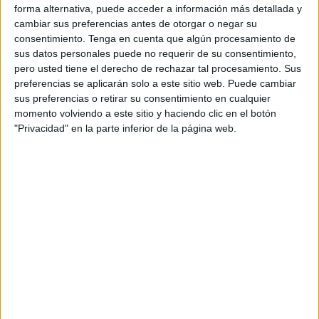
Ha sido sobre las 10:00 horas que 25 personas han puesto
forma alternativa, puede acceder a información más detallada y
cambiar sus preferencias antes de otorgar o negar su
manos a la obra en las cercanías de la playa del trampolín,
consentimiento.
Tenga en cuenta que algún procesamiento de
una zona que para ellos se considera ya “un punto negro.
sus datos personales puede no requerir de su consentimiento,
pero usted tiene el derecho de rechazar tal procesamiento. Sus
Este domingo han
recogido 132 kilos de desechos
de
preferencias se aplicarán solo a este sitio web. Puede cambiar
este lugar, donde en lo que va de año han llevado a cabo
sus preferencias o retirar su consentimiento en cualquier
otras tres recogidas que han sido protagonizadas por
momento volviendo a este sitio y haciendo clic en el botón
"Privacidad" en la parte inferior de la página web.
quienes forman parte y colaboran con Ceuta sin Plástico,
para un total de 732 kilos de basura en un mismo lugar.
Como siempre durante la jornada se han topado con
cualquier cantidad de basura, incluyendo latas y botellas,
pero lo que más ha sorprendido a los voluntarios en esta
oportunidad han sido las piezas de un coche abandonado,
incluyendo la suspensión y los disco de frenos, además de
una bombona de óxido nitroso.
Aunque tras varias labores de limpieza han conseguido