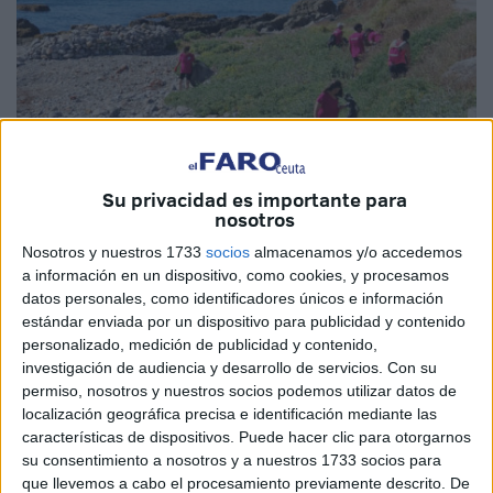
Su privacidad es importante para
nosotros
Nosotros y nuestros 1733
socios
almacenamos y/o accedemos
Imágenes cedidas
a información en un dispositivo, como cookies, y procesamos
datos personales, como identificadores únicos e información
estándar enviada por un dispositivo para publicidad y contenido
personalizado, medición de publicidad y contenido,
investigación de audiencia y desarrollo de servicios.
Con su
Otra cita con las costas de la ciudad para librarlas de
permiso, nosotros y nuestros socios podemos utilizar datos de
basura.
Ceuta sin plástico
ha salido nuevamente este
localización geográfica precisa e identificación mediante las
domingo en compañía de sus fieles voluntarios para
características de dispositivos. Puede hacer clic para otorgarnos
contribuir con la
limpieza
de las
playas
.
su consentimiento a nosotros y a nuestros 1733 socios para
que llevemos a cabo el procesamiento previamente descrito. De