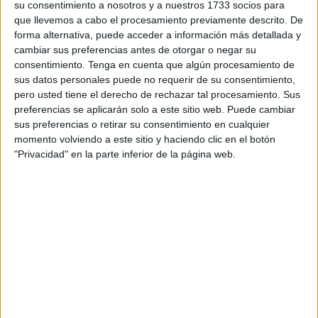
su consentimiento a nosotros y a nuestros 1733 socios para
temporada, pero el primero de la competición liguera. Un
que llevemos a cabo el procesamiento previamente descrito. De
encuentro en el que se enfrentaría el equipo líder y el
forma alternativa, puede acceder a información más detallada y
farolillo rojo del grupo 3 de Segunda División.
cambiar sus preferencias antes de otorgar o negar su
consentimiento.
Tenga en cuenta que algún procesamiento de
Las de Víctor Cachón, que jugaban como locales, llegaban
sus datos personales puede no requerir de su consentimiento,
a este partido invictas en la liga tras ocho jornadas
pero usted tiene el derecho de rechazar tal procesamiento. Sus
preferencias se aplicarán solo a este sitio web. Puede cambiar
consecutivas logrando la victoria. Por su parte, las de
sus preferencias o retirar su consentimiento en cualquier
Antonio Damián se enfrentaban a este encuentro con
momento volviendo a este sitio y haciendo clic en el botón
ganas de conseguir un primer triunfo, pero siendo
"Privacidad" en la parte inferior de la página web.
consciente de la dificultad con la que iban a encontrarse.
Con un quinteto formado por Falconi, Kseniia, Claudia
Navas, Mailén Romero y Dedia, saltaba a la pista el Ceuta;
mientras que el Camoens lo hacía con Yasmin, Tamiris,
Aroa, Laura y Carla.
Tras guardar un minuto de silencio por las víctimas y los
afectados por la
DANA
de Valencia, daba comenzó un