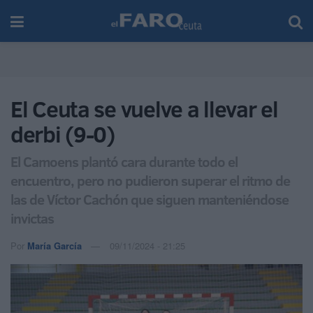
El Ceuta se vuelve a llevar el
derbi (9-0)
El Camoens plantó cara durante todo el
encuentro, pero no pudieron superar el ritmo de
las de Víctor Cachón que siguen manteniéndose
invictas
Por
María García
09/11/2024 - 21:25