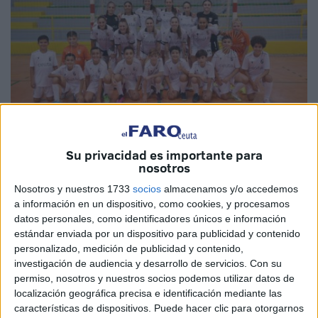
Su privacidad es importante para
Fotos: Raúl Fernández
nosotros
Nosotros y nuestros 1733
socios
almacenamos y/o accedemos
a información en un dispositivo, como cookies, y procesamos
datos personales, como identificadores únicos e información
La
Agrupación Deportiva Ceuta
vuelve a hacerse con la
estándar enviada por un dispositivo para publicidad y contenido
victoria ante el
CD Camoens
por un 9-0 y se vuelve a
personalizado, medición de publicidad y contenido,
llevar el derbi femenino.
investigación de audiencia y desarrollo de servicios.
Con su
permiso, nosotros y nuestros socios podemos utilizar datos de
El pabellón de
‘La Libertad’
acogía este sábado el
derbi
localización geográfica precisa e identificación mediante las
caballa de
fútbol sala
femenino. El segundo derbi de la
características de dispositivos. Puede hacer clic para otorgarnos