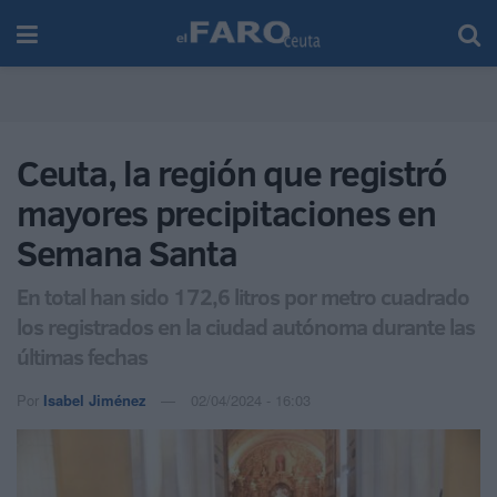
Ceuta, la región que registró
mayores precipitaciones en
Semana Santa
En total han sido 172,6 litros por metro cuadrado
los registrados en la ciudad autónoma durante las
últimas fechas
Por
Isabel Jiménez
02/04/2024 - 16:03