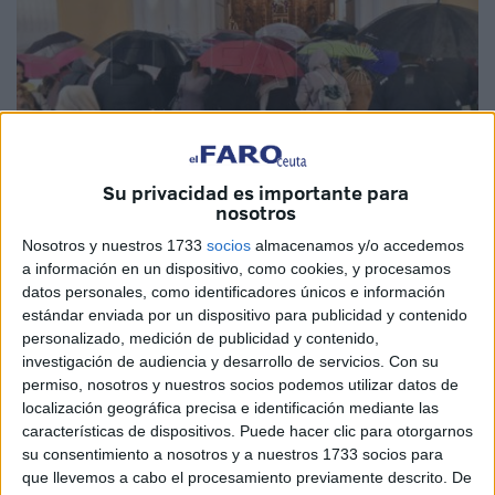
Su privacidad es importante para
nosotros
Imagen de archivo
Nosotros y nuestros 1733
socios
almacenamos y/o accedemos
a información en un dispositivo, como cookies, y procesamos
datos personales, como identificadores únicos e información
estándar enviada por un dispositivo para publicidad y contenido
Ceuta ha sido la región de España donde mayor volumen
personalizado, medición de publicidad y contenido,
de
precipitaciones
se han
registrado durante la
investigación de audiencia y desarrollo de servicios.
Con su
Semana Santa
. Según los datos facilitados por el
permiso, nosotros y nuestros socios podemos utilizar datos de
localización geográfica precisa e identificación mediante las
Ministerio para la Transición Ecológica y el Reto
características de dispositivos. Puede hacer clic para otorgarnos
Demográfico (MITECO), en la ciudad autónoma se
su consentimiento a nosotros y a nuestros 1733 socios para
llegaron a los 172,6 litros por metro cuadrado.
que llevemos a cabo el procesamiento previamente descrito. De