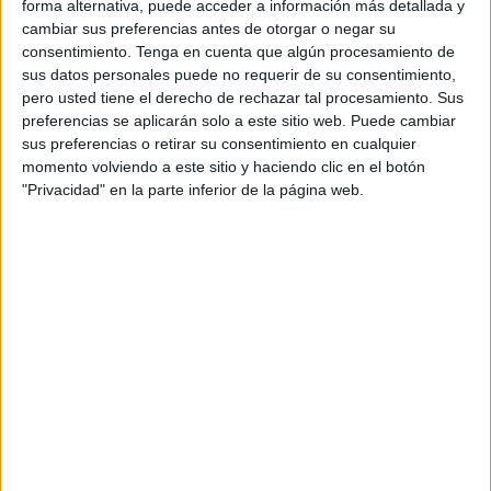
forma alternativa, puede acceder a información más detallada y
Gracias a ello, el volumen de agua en los embalses
cambiar sus preferencias antes de otorgar o negar su
actualmente en Ceuta se encuentra en 1.372 hm3, lo que
consentimiento.
Tenga en cuenta que algún procesamiento de
sus datos personales puede no requerir de su consentimiento,
supone un 61,16% de su capacidad total, gracias a la
pero usted tiene el derecho de rechazar tal procesamiento. Sus
cantidad caída con el
temporal
.
preferencias se aplicarán solo a este sitio web. Puede cambiar
sus preferencias o retirar su consentimiento en cualquier
Asimismo, desde el organismo público también se ha
momento volviendo a este sitio y haciendo clic en el botón
informado que, gracias a estas lluvias, los embalses de
"Privacidad" en la parte inferior de la página web.
todo el territorio nacional se encuentran 11,6 puntos por
encima de la misma fecha que hace un año.
Los pantanos actualmente se encuentran con 6.489 hm3
más de agua en comparación con el año 2023, pero aun
queda mucho por recuperar debido a que están dos
décimas por debajo de la media de los últimos diez años.
A niveles absolutos, las precipitaciones han provocado
que la reserva hídrica aumente 5,3 puntos
en la última
semana
, al pasar del 57,8% al 63,1%, con 35.375