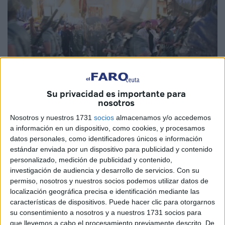
Su privacidad es importante para
nosotros
Nosotros y nuestros 1731
socios
almacenamos y/o accedemos
a información en un dispositivo, como cookies, y procesamos
Imagen de archivo
datos personales, como identificadores únicos e información
estándar enviada por un dispositivo para publicidad y contenido
personalizado, medición de publicidad y contenido,
investigación de audiencia y desarrollo de servicios.
Con su
permiso, nosotros y nuestros socios podemos utilizar datos de
La ciudad autónoma ha recibido esta
Semana Santa
un
localización geográfica precisa e identificación mediante las
tercio de toda la
lluvia
que recogió en los doce meses de
características de dispositivos. Puede hacer clic para otorgarnos
2023. Si el año pasado las precipitaciones apenas dejaron
su consentimiento a nosotros y a nuestros 1731 socios para
unos 450 litros por metro cuadrado en Ceuta, entre el
que llevemos a cabo el procesamiento previamente descrito. De