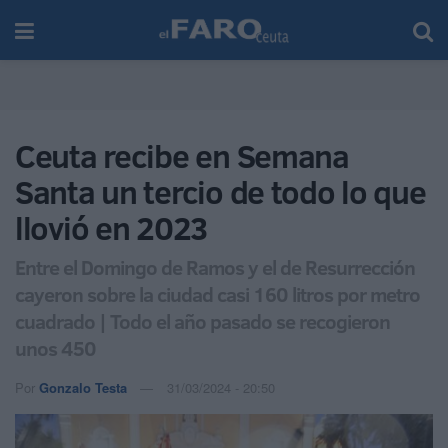
Ceuta recibe en Semana
Santa un tercio de todo lo que
llovió en 2023
Entre el Domingo de Ramos y el de Resurrección
cayeron sobre la ciudad casi 160 litros por metro
cuadrado | Todo el año pasado se recogieron
unos 450
Por
Gonzalo Testa
31/03/2024 - 20:50