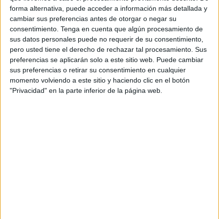
forma alternativa, puede acceder a información más detallada y
Domingo de Ramos y el de Resurrección cayeron casi
cambiar sus preferencias antes de otorgar o negar su
160.
consentimiento.
Tenga en cuenta que algún procesamiento de
sus datos personales puede no requerir de su consentimiento,
Las jornadas con mayor intensidad de precipitaciones
pero usted tiene el derecho de rechazar tal procesamiento. Sus
fueron las del Domingo de Resurrección, que hasta última
preferencias se aplicarán solo a este sitio web. Puede cambiar
hora de la tarde ya había sumado 63,4 litros (por encima
sus preferencias o retirar su consentimiento en cualquier
momento volviendo a este sitio y haciendo clic en el botón
de la jornada más lluviosa del año pasado, que fue la del
"Privacidad" en la parte inferior de la página web.
Día de la Constitución, con 43,8), y la jornada previa, en la
que la Agencia Estatal de Meteorología (Aemet) sumó
40,6.
El Martes Santo, sobre todo merced al chaparrón que
acompañó al desfile de La
Legión
ante el Santuario de
Nuestra Señora de África
después de que El Encuentro
se viese obligado a suspender su Estación de
Penitencia
, se recogieron 26,8, algo más del doble que en
todo el Miércoles Santo (11,8).