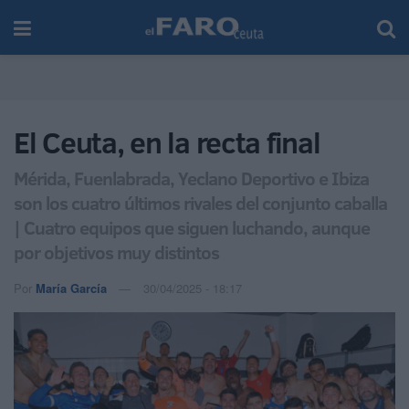
El Ceuta, en la recta final
Mérida, Fuenlabrada, Yeclano Deportivo e Ibiza
son los cuatro últimos rivales del conjunto caballa
| Cuatro equipos que siguen luchando, aunque
por objetivos muy distintos
Por
María García
30/04/2025 - 18:17