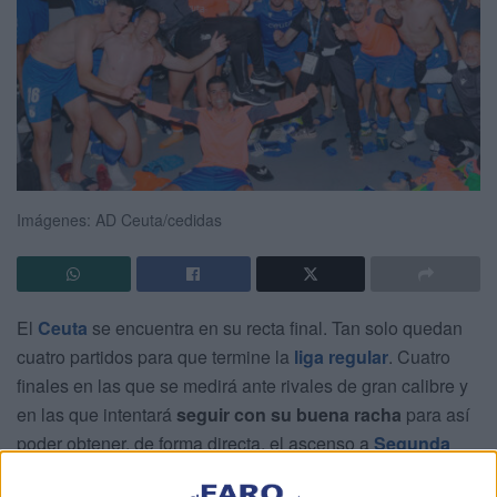
Imágenes: AD Ceuta/cedidas
El
Ceuta
se encuentra en su recta final. Tan solo quedan
cuatro partidos para que termine la
liga regular
. Cuatro
finales en las que se medirá ante rivales de gran calibre y
en las que intentará
seguir con su buena racha
para así
poder obtener, de forma directa, el ascenso a
Segunda
División
.