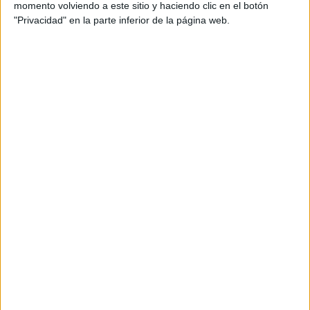
momento volviendo a este sitio y haciendo clic en el botón
"Privacidad" en la parte inferior de la página web.
Mérida
El Ceuta encara
este sábado a las 16:00 horas
en el
‘Alfonso Murube’
uno de sus principales duelos. Los de
José Juan Romero
esperarán la visita del Mérida
, equipo
que también lucha por mantenerse en la zona de playoff.
El pasado fin de semana, los romanos volvían a la senda
de la victoria, después de dos empates consecutivos, al
conseguir
derrotar al Antequera por un 3-0
. Un triunfo
que permitió a los de Sergi Guilló dar un salto en la
clasificación y posicionarse en la cuarta plaza con 53