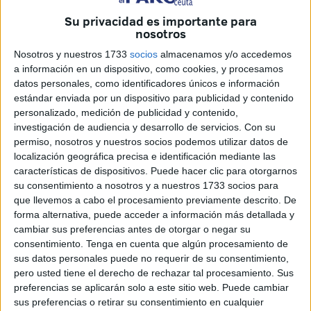
Mérida, Fuenlabrada, Yeclano Deportivo e Ibiza
son los
Su privacidad es importante para
últimos rivales del conjunto de José Juan Romero. Cuatro
nosotros
equipos que siguen peleando también por diversos
Nosotros y nuestros 1733
socios
almacenamos y/o accedemos
objetivos y ante los que el Ceuta no podrá relajarse si
a información en un dispositivo, como cookies, y procesamos
datos personales, como identificadores únicos e información
quiere alcanzar su meta.
estándar enviada por un dispositivo para publicidad y contenido
personalizado, medición de publicidad y contenido,
Por el momento, el Ceuta continúa siendo el
líder de la
investigación de audiencia y desarrollo de servicios.
Con su
categoría
, por lo que sus rivales tendrán una motivación
permiso, nosotros y nuestros socios podemos utilizar datos de
extra para ir a por los tres puntos. Y es que cualquier
localización geográfica precisa e identificación mediante las
equipo estaría deseoso de conseguir derrotar al líder y,
características de dispositivos. Puede hacer clic para otorgarnos
sobre todo, acabar con su título de invicto.
su consentimiento a nosotros y a nuestros 1733 socios para
que llevemos a cabo el procesamiento previamente descrito. De
forma alternativa, puede acceder a información más detallada y
cambiar sus preferencias antes de otorgar o negar su
consentimiento.
Tenga en cuenta que algún procesamiento de
sus datos personales puede no requerir de su consentimiento,
pero usted tiene el derecho de rechazar tal procesamiento. Sus
preferencias se aplicarán solo a este sitio web. Puede cambiar
sus preferencias o retirar su consentimiento en cualquier