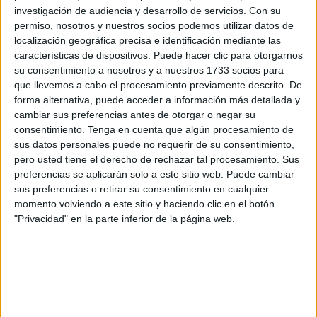
11 de mayo a las 12:00 horas en el ‘Fernando Torres’.
Un
investigación de audiencia y desarrollo de servicios.
Con su
encuentro que será el antepenúltimo de la liga
y en el
permiso, nosotros y nuestros socios podemos utilizar datos de
que, posiblemente, muchos de los equipos de la categoría
localización geográfica precisa e identificación mediante las
sigan peleando por diferentes objetivos.
características de dispositivos. Puede hacer clic para otorgarnos
su consentimiento a nosotros y a nuestros 1733 socios para
que llevemos a cabo el procesamiento previamente descrito. De
Primera victoria de la temporada
forma alternativa, puede acceder a información más detallada y
cambiar sus preferencias antes de otorgar o negar su
El Ceuta se enfrentó ante el Fuenlabrada el pasado mes
consentimiento.
Tenga en cuenta que algún procesamiento de
de agosto. Una segunda jornada de competición en la que
sus datos personales puede no requerir de su consentimiento,
pero usted tiene el derecho de rechazar tal procesamiento. Sus
los caballas recibieron a los madrileños, después de no
preferencias se aplicarán solo a este sitio web. Puede cambiar
comenzar la temporada con buen pie.
sus preferencias o retirar su consentimiento en cualquier
momento volviendo a este sitio y haciendo clic en el botón
Aún así,
el Ceuta
consiguió la primera victoria de la
"Privacidad" en la parte inferior de la página web.
campaña, gracias al gol de Carlos Hernández, en un
partido que se caracterizó por lo dos goles anulados a los
de José Juan Romero.
En esta ocasión, y a falta de que se disputen tres jornadas
previas,
los objetivos de ambos equipos son muy