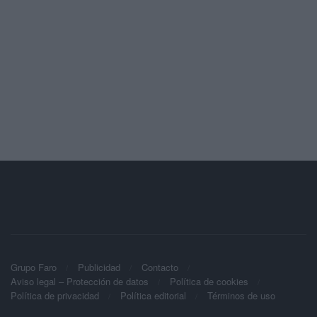
Grupo Faro
Publicidad
Contacto
Aviso legal – Protección de datos
Política de cookies
Política de privacidad
Política editorial
Términos de uso