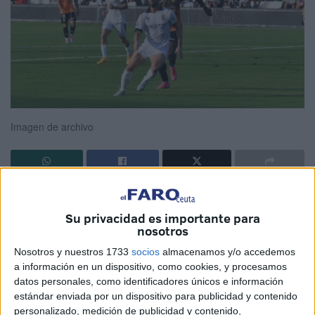
Imagen de archivo
La
Agrupación Deportiva Ceuta
anunciaba este
miércoles el horario de la jornada 36 de competición, en la
Su privacidad es importante para
nosotros
que los de José Juan Romero
viajarán hasta tierras
madrileñas para enfrentarse ante el Fuenlabrada
.
Nosotros y nuestros 1733
socios
almacenamos y/o accedemos
a información en un dispositivo, como cookies, y procesamos
De este modo, la
Real Federación Española de Fútbol
datos personales, como identificadores únicos e información
ha establecido que este encuentro se celebre el domingo
estándar enviada por un dispositivo para publicidad y contenido
personalizado, medición de publicidad y contenido,