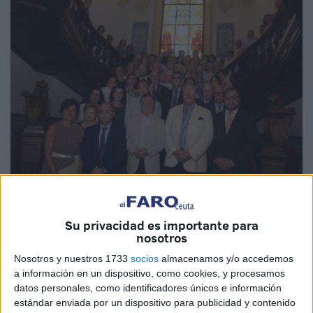
Fotos: Jorge Arbona
Su privacidad es importante para
nosotros
Nosotros y nuestros 1733
socios
almacenamos y/o accedemos
El presidente del Gobierno de la Ciudad Autónoma de
a información en un dispositivo, como cookies, y procesamos
datos personales, como identificadores únicos e información
Ceuta,
Juan Vivas
, ha recibido a los representantes de las
estándar enviada por un dispositivo para publicidad y contenido
Casas Regionales de Ceuta
en otras ciudades