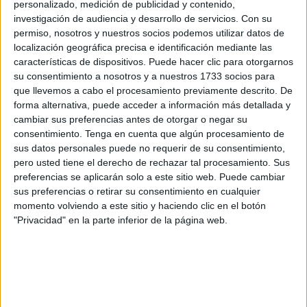
personalizado, medición de publicidad y contenido,
españolas. El Salón del Trono del Palacio Autonómico ha
investigación de audiencia y desarrollo de servicios.
Con su
sido testigo del encuentro entre el presidente y las
permiso, nosotros y nuestros socios podemos utilizar datos de
localización geográfica precisa e identificación mediante las
comunidades ceutíes emigradas, que han aprovechado
características de dispositivos. Puede hacer clic para otorgarnos
estos días para rendir homenaje a la ciudad con motivo de
su consentimiento a nosotros y a nuestros 1733 socios para
l
as Fiestas Patronales
.
que llevemos a cabo el procesamiento previamente descrito. De
forma alternativa, puede acceder a información más detallada y
Las Casas Regionales de Ceuta en Sevilla, Cádiz,
cambiar sus preferencias antes de otorgar o negar su
Granada, Algeciras, Melilla, Barcelona y Alhaurín de la
consentimiento.
Tenga en cuenta que algún procesamiento de
sus datos personales puede no requerir de su consentimiento,
Torre (Málaga) se dieron cita para mantener un encuentro
pero usted tiene el derecho de rechazar tal procesamiento. Sus
de acogimiento institucional con el Gobierno de la ciudad
preferencias se aplicarán solo a este sitio web. Puede cambiar
que mantiene sus respectivos lazos con los ceutíes que ya
sus preferencias o retirar su consentimiento en cualquier
no viven en la ciudad caballa.
momento volviendo a este sitio y haciendo clic en el botón
"Privacidad" en la parte inferior de la página web.