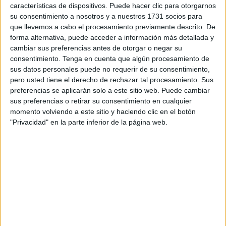
donde el conjunto caballa no comenzó con buen pie
características de dispositivos. Puede hacer clic para otorgarnos
cayendo por un 2-0.
su consentimiento a nosotros y a nuestros 1731 socios para
que llevemos a cabo el procesamiento previamente descrito. De
A pesar de que los blancos tuvieron la posesión del balón
forma alternativa, puede acceder a información más detallada y
cambiar sus preferencias antes de otorgar o negar su
en gran parte del partido, los alicantinos supieron
consentimiento.
Tenga en cuenta que algún procesamiento de
aprovechar más sus momentos de cara a la portería, lo
sus datos personales puede no requerir de su consentimiento,
cual les permitió hacerse con los primeros tres puntos de
pero usted tiene el derecho de rechazar tal procesamiento. Sus
la temporada.
preferencias se aplicarán solo a este sitio web. Puede cambiar
sus preferencias o retirar su consentimiento en cualquier
Pero ahora toca pasar página y centrarse en la nueva
momento volviendo a este sitio y haciendo clic en el botón
jornada que le espera al Ceuta este sábado, en la que,
"Privacidad" en la parte inferior de la página web.
además, será el debut de los blancos en el
‘Alfonso
Murube’.
Este partido servirá de carta de presentación de cara a los
aficionados, quienes, por primera vez en esta temporada,
podrán ver a los jugadores en acción dentro del templo
caballa.