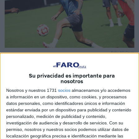
Foto: AD Ceuta
Su privacidad es importante para
nosotros
La
Agrupación Deportiva Ceuta
se ha preparado durante
Nosotros y nuestros 1731
socios
almacenamos y/o accedemos
toda esta semana para hacer frente a la segunda jornada
a información en un dispositivo, como cookies, y procesamos
del campeonato, en la que esperan la visita del
datos personales, como identificadores únicos e información
estándar enviada por un dispositivo para publicidad y contenido
Fuenlabrada
.
personalizado, medición de publicidad y contenido,
investigación de audiencia y desarrollo de servicios.
Con su
Los de José Juan Romero
quieren olvidar lo ocurrido el
permiso, nosotros y nuestros socios podemos utilizar datos de
pasado sábado en el ‘Rico Pérez’ ante el Hércules
,
localización geográfica precisa e identificación mediante las