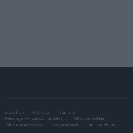
Grupo Faro
Publicidad
Contacto
Aviso legal – Protección de datos
Política de cookies
Política de privacidad
Política editorial
Términos de uso