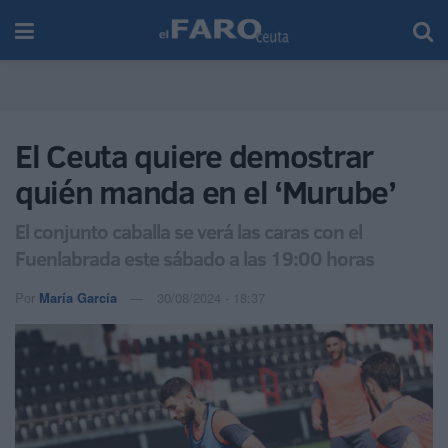
El Ceuta quiere demostrar
quién manda en el ‘Murube’
El conjunto caballa se verá las caras con el
Fuenlabrada este sábado a las 19:00 horas
Por
María García
30/08/2024 - 18:37