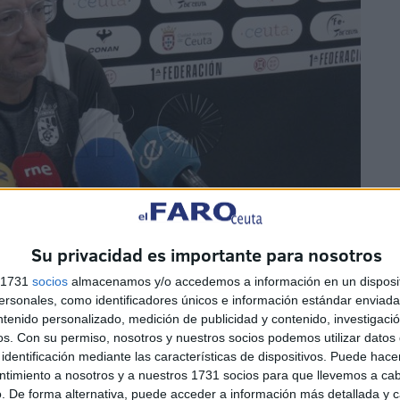
Su privacidad es importante para nosotros
s 1731
socios
almacenamos y/o accedemos a información en un disposit
sonales, como identificadores únicos e información estándar enviada 
ntenido personalizado, medición de publicidad y contenido, investigaci
os.
Con su permiso, nosotros y nuestros socios podemos utilizar datos 
identificación mediante las características de dispositivos. Puede hacer
 la visita del Fuenlabrada, un equipo que también ha
ntimiento a nosotros y a nuestros 1731 socios para que llevemos a ca
De este encuentro, JJ Romero espera “ver un partido de
. De forma alternativa, puede acceder a información más detallada y 