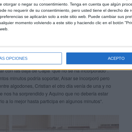
 el Ceuta haga “muy bien lo que trabajamos” y seguir
e otorgar o negar su consentimiento.
Tenga en cuenta que algún proc
de no requerir de su consentimiento, pero usted tiene el derecho de r
amos en el juego y que sea el que nos lleve a estar lo
referencias se aplicarán solo a este sitio web. Puede cambiar sus pref
alquier momento volviendo a este sitio y haciendo clic en el botón "Pri
 web.
ÁS OPCIONES
ACEPTO
tar con las baja de Capa “que no se ha incorporado”.
tos minutos podría soportar, Aisar se incorporó pero
entre algodones, Cristian el otro día venía de una y no
e nos ha sorprendido y Aquino que no debería estar
io a lo mejor hasta participa en algunos minutos”.