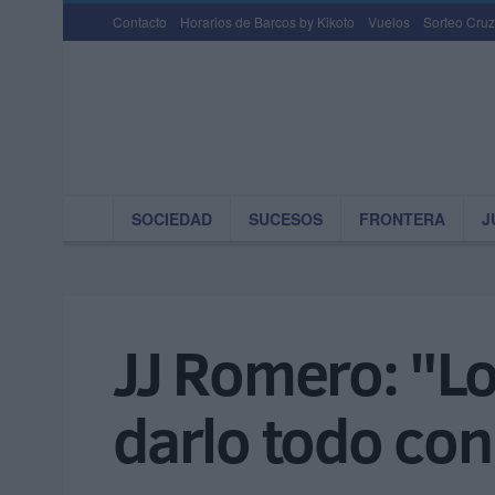
Contacto
Horarios de Barcos by Kikoto
Vuelos
Sorteo Cruz
SOCIEDAD
SUCESOS
FRONTERA
J
JJ Romero: "L
darlo todo con