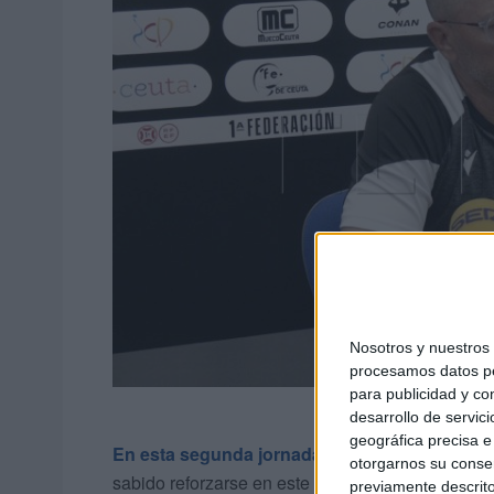
Nosotros y nuestro
procesamos datos per
para publicidad y co
desarrollo de servici
geográfica precisa e 
En esta segunda jornada
, los blancos esperan
otorgarnos su conse
sabido reforzarse en este mercado de invierno. 
previamente descrito