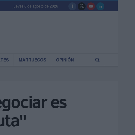
jueves 6 de agosto de 2026
RTES
MARRUECOS
OPINIÓN
gociar es
uta"