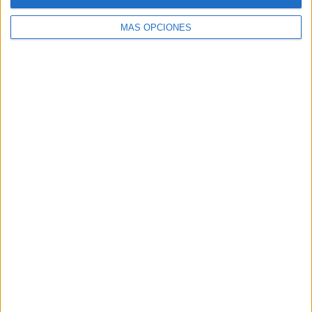
HACE 5 HORAS
MÁS OPCIONES
El asesoramiento profesional: el escudo
militar contra la desinformación en redes
HACE 5 HORAS
El inicio del curso escolar este año… con
sabor a pérdida
HACE 6 HORAS
La factura
HACE 6 HORAS