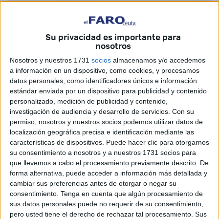
Su privacidad es importante para
nosotros
Nosotros y nuestros 1731
socios
almacenamos y/o accedemos
a información en un dispositivo, como cookies, y procesamos
datos personales, como identificadores únicos e información
estándar enviada por un dispositivo para publicidad y contenido
Las entradas de inmigrantes ocurridas entre la noche del
personalizado, medición de publicidad y contenido,
viernes y toda la madrugada del sábado colocaron a Ceuta
investigación de audiencia y desarrollo de servicios.
Con su
en el principal foco de debate. Más de 50 menores -cifra
permiso, nosotros y nuestros socios podemos utilizar datos de
oficial- llegaron a nado a la ciudad, no se sabe a ciencia
localización geográfica precisa e identificación mediante las
características de dispositivos. Puede hacer clic para otorgarnos
cierta los que han podido alcanzar el arenal sin ser vistos.
su consentimiento a nosotros y a nuestros 1731 socios para
El hecho es que la ciudad vuelve a sufrir un repunte
que llevemos a cabo el procesamiento previamente descrito. De
migratorio sin que se hayan tomado medidas que no
forma alternativa, puede acceder a información más detallada y
supongan una carga extrema para los propios recursos
cambiar sus preferencias antes de otorgar o negar su
consentimiento.
Tenga en cuenta que algún procesamiento de
municipales que tiene Ceuta.
sus datos personales puede no requerir de su consentimiento,
pero usted tiene el derecho de rechazar tal procesamiento. Sus
Hablamos de personas, de rescates y situaciones