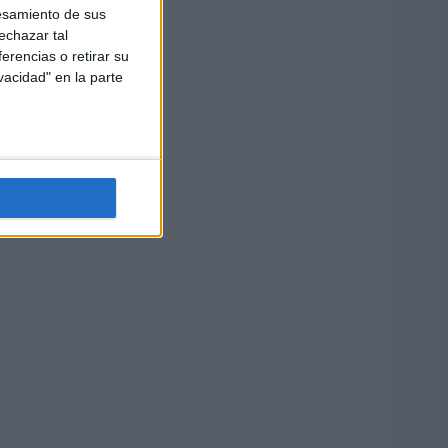
esamiento de sus
echazar tal
erencias o retirar su
vacidad" en la parte