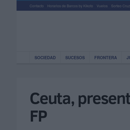
Contacto
Horarios de Barcos by Kikoto
Vuelos
Sorteo Cruz
SOCIEDAD
SUCESOS
FRONTERA
J
Ceuta, present
FP