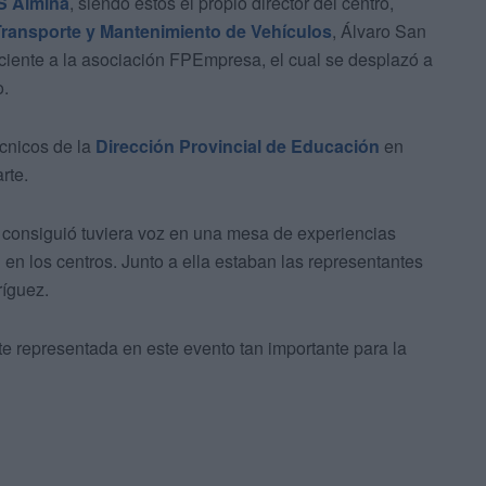
S Almina
, siendo estos el propio director del centro,
Transporte y Mantenimiento de Vehículos
, Álvaro San
iente a la asociación FPEmpresa, el cual se desplazó a
o.
écnicos de la
Dirección Provincial de Educación
en
rte.
, consiguió tuviera voz en una mesa de experiencias
 en los centros. Junto a ella estaban las representantes
ríguez.
representada en este evento tan importante para la