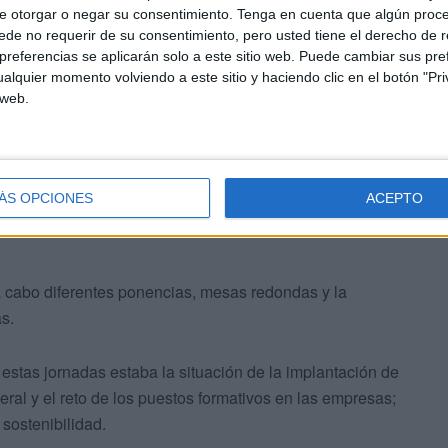
e otorgar o negar su consentimiento.
Tenga en cuenta que algún proc
de no requerir de su consentimiento, pero usted tiene el derecho de r
referencias se aplicarán solo a este sitio web. Puede cambiar sus pref
alquier momento volviendo a este sitio y haciendo clic en el botón "Pri
 web.
ÁS OPCIONES
ACEPTO
horario de mañana y tarde, además de tener lugar la
a cabo diferentes ponencias, mesas redondas y la
s.
 estas jornadas estaba la situación de la implantación de
eral y el reto de los puestos formativos en las empresas;
 sostenibilidad.