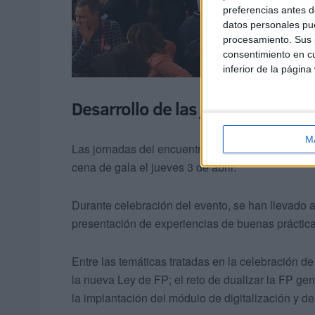
preferencias antes d
datos personales pue
procesamiento. Sus p
consentimiento en cu
inferior de la página
Desarrollo de las jornadas
M
Las jornadas del encuentro se han celebrado en 
cena de gala el jueves 3 de abril.
Durante celebración del evento, se han llevado 
presentación de experiencias de buenas práctica
Entre las temáticas tratadas en la celebración de
la nueva Ley de FP; el reto de dualizar la FP gen
la implantación del módulo de digitalización y de