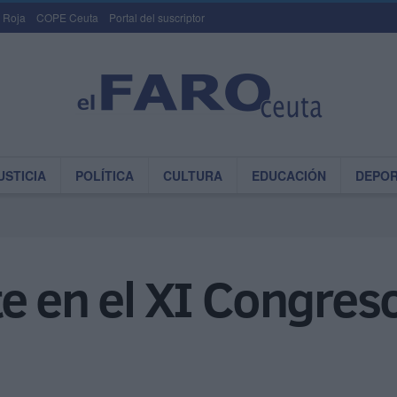
 Roja
COPE Ceuta
Portal del suscriptor
USTICIA
POLÍTICA
CULTURA
EDUCACIÓN
DEPO
e en el XI Congres