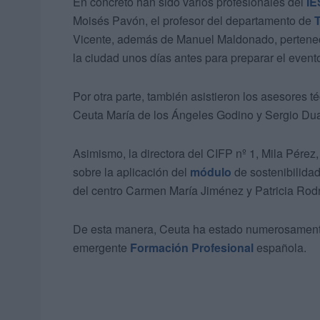
En concreto han sido varios profesionales del
IE
Moisés Pavón, el profesor del departamento de
Vicente, además de Manuel Maldonado, pertenec
la ciudad unos días antes para preparar el event
Por otra parte, también asistieron los asesores t
Ceuta María de los Ángeles Godino y Sergio Dua
Asimismo, la directora del CIFP nº 1, Mila Pérez
sobre la aplicación del
módulo
de sostenibilidad
del centro Carmen María Jiménez y Patricia Rod
De esta manera, Ceuta ha estado numerosamente 
emergente
Formación Profesional
española.