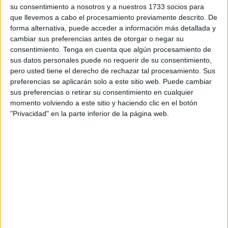
su consentimiento a nosotros y a nuestros 1733 socios para
Cuando en el mes de diciembre este instituto era
que llevemos a cabo el procesamiento previamente descrito. De
seleccionado como uno de los centros más innovadores a
forma alternativa, puede acceder a información más detallada y
nivel nacional en la VI Convocatoria de Ayudas Dualiza,
cambiar sus preferencias antes de otorgar o negar su
consentimiento.
Tenga en cuenta que algún procesamiento de
organizado por la Fundación CaixabankDualiza y
sus datos personales puede no requerir de su consentimiento,
FPEmpresa, su equipo no pensaba el recorrido que podría
pero usted tiene el derecho de rechazar tal procesamiento. Sus
tener su proyecto.
preferencias se aplicarán solo a este sitio web. Puede cambiar
sus preferencias o retirar su consentimiento en cualquier
Este proyecto se basaba en el diseño, desarrollo,
momento volviendo a este sitio y haciendo clic en el botón
prototipado y construcción de una
food truck
, para
"Privacidad" en la parte inferior de la página web.
cambiar el concepto de hábitos saludables que existe en
el centro.
Se trata de una iniciativa muy ambiciosa cuyo propósito
final es, sin duda, cambiar los
hábitos alimenticios
de la
gran mayoría de su alumnado.
Para esto se está transformando una roulotte en una food
truck. Esto está generando un trabajo extra al equipo