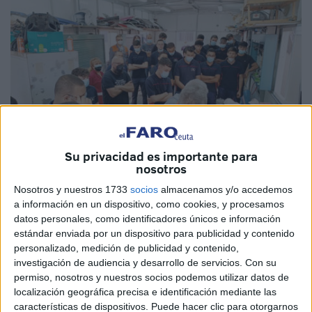
Su privacidad es importante para
nosotros
Nosotros y nuestros 1733
socios
almacenamos y/o accedemos
a información en un dispositivo, como cookies, y procesamos
datos personales, como identificadores únicos e información
estándar enviada por un dispositivo para publicidad y contenido
personalizado, medición de publicidad y contenido,
investigación de audiencia y desarrollo de servicios.
Con su
'La Almineta',
la food truck –camión restaurante– del
IES
permiso, nosotros y nuestros socios podemos utilizar datos de
Almina
, sigue dando sus frutos en Ceuta a base de
localización geográfica precisa e identificación mediante las
formación y un trabajo arduo.
características de dispositivos. Puede hacer clic para otorgarnos