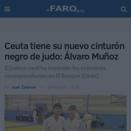
Ceuta tiene su nuevo cinturón
negro de judo: Álvaro Muñoz
El judoca ceutí ha superado los exámenes
correspondientes en El Bosque (Cádiz)
Por
Juan Zaldívar
29/06/2025 - 12:32