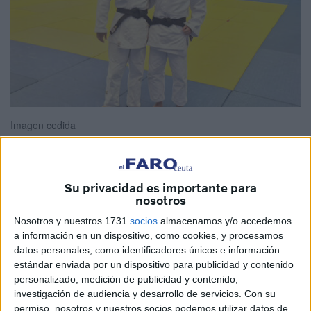
Imagen cedida
Su privacidad es importante para
Este fin de semana se ha celebrado en la
localidad de El
nosotros
Bosque
, en la provincia de
Cádiz
, los
exámenes
Nosotros y nuestros 1731
socios
almacenamos y/o accedemos
correspondientes para Cinturón Negro de Judo
, al cual
a información en un dispositivo, como cookies, y procesamos
ha asistido el alumno de la Federación de judo de Ceuta
datos personales, como identificadores únicos e información
Álvaro Muñoz Benito
.
estándar enviada por un dispositivo para publicidad y contenido
personalizado, medición de publicidad y contenido,
Desde la Federación están de
enhorabuena puesto que
investigación de audiencia y desarrollo de servicios.
Con su
permiso, nosotros y nuestros socios podemos utilizar datos de