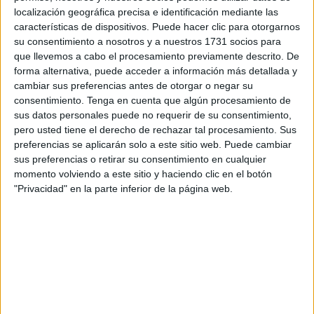
el joven ceutí ha aprobado
el examen de Cinturón Negro
localización geográfica precisa e identificación mediante las
primer Dan de Judo.
características de dispositivos. Puede hacer clic para otorgarnos
su consentimiento a nosotros y a nuestros 1731 socios para
Dicho examen ha constado de tres partes:
la primera
que llevemos a cabo el procesamiento previamente descrito. De
estaba basada en la teoría y fundamentos
de judo;
forma alternativa, puede acceder a información más detallada y
luego fue el turno de
técnicas judo pie y técnicas de
cambiar sus preferencias antes de otorgar o negar su
consentimiento.
Tenga en cuenta que algún procesamiento de
judo suelo
y, para terminar,
el Kata
correspondiente para
sus datos personales puede no requerir de su consentimiento,
primer Dan
.
pero usted tiene el derecho de rechazar tal procesamiento. Sus
preferencias se aplicarán solo a este sitio web. Puede cambiar
La Federación ha querido destacar “el alto nivel
sus preferencias o retirar su consentimiento en cualquier
demostrado por nuestro alumno, siendo felicitado por el
momento volviendo a este sitio y haciendo clic en el botón
tribunal”. Esto forma parte de culminar una
enseñanza
"Privacidad" en la parte inferior de la página web.
que lleva recibiendo Álvaro desde que tenía 3 años
.
A dicho examen ha acudido con Álvaro
el alumno Raúl
Casanova, cinturón negro también, para hacer de Uke
(adversario)
en el examen. “Felicitar a ambos, a Álvaro y a
Raúl, que sin su ayuda y compromiso no hubiese sido
posible”, ha querido destacar la Federación. También han