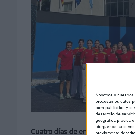
Nosotros y nuestro
procesamos datos per
para publicidad y co
desarrollo de servici
geográfica precisa e 
otorgarnos su conse
Cuatro días de entrenamiento y a
previamente descrito