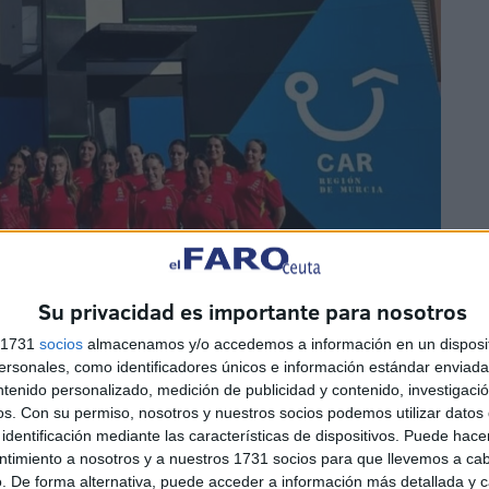
Su privacidad es importante para nosotros
s 1731
socios
almacenamos y/o accedemos a información en un disposit
sonales, como identificadores únicos e información estándar enviada 
ntenido personalizado, medición de publicidad y contenido, investigaci
os.
Con su permiso, nosotros y nuestros socios podemos utilizar datos 
identificación mediante las características de dispositivos. Puede hacer
ntimiento a nosotros y a nuestros 1731 socios para que llevemos a ca
prendizaje al más alto nivel
. De forma alternativa, puede acceder a información más detallada y 