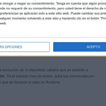
e otorgar o negar su consentimiento.
Tenga en cuenta que algún proc
de no requerir de su consentimiento, pero usted tiene el derecho de r
cción Española Femenina en categoría cadete y junior
referencias se aplicarán solo a este sitio web. Puede cambiar sus pref
 de junio.
Cuatro días de experiencia en diferentes
alquier momento volviendo a este sitio y haciendo clic en el botón "Pri
s seleccionadores nacionales de kumite, Matías Gómez y
 web.
ÁS OPCIONES
ACEPTO
volución de la deportista caballa que ya asistido a
ión
. Ya el pasado mes de enero, Julia fue convocada por
 que se llevaron a cabo en Andorra.