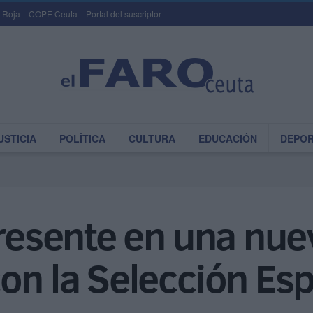
 Roja
COPE Ceuta
Portal del suscriptor
USTICIA
POLÍTICA
CULTURA
EDUCACIÓN
DEPO
presente en una nue
on la Selección Es