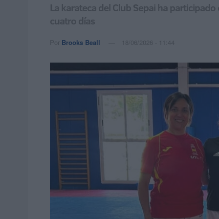
La karateca del Club Sepai ha participado
cuatro días
Por
Brooks Beall
18/06/2026 - 11:44