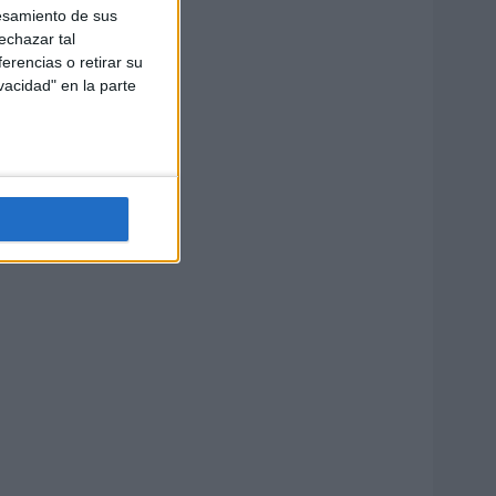
esamiento de sus
echazar tal
erencias o retirar su
vacidad" en la parte