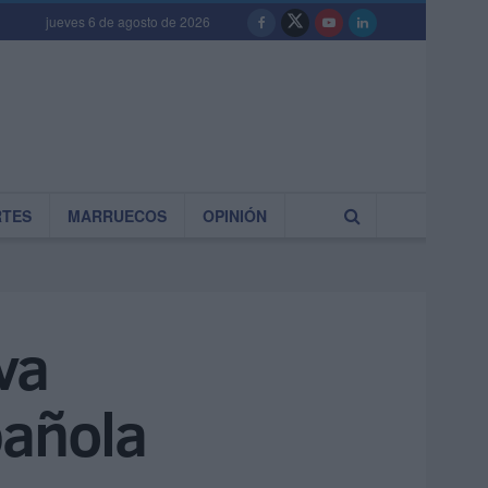
jueves 6 de agosto de 2026
RTES
MARRUECOS
OPINIÓN
va
pañola